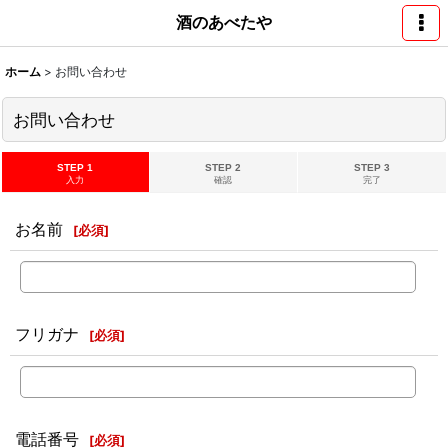
酒のあべたや
ホーム
>
お問い合わせ
お問い合わせ
STEP 1
STEP 2
STEP 3
入力
確認
完了
お名前
[
必須
]
フリガナ
[
必須
]
電話番号
[
必須
]