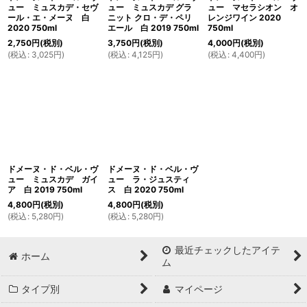
ュー ミュスカデ・セヴ
ュー ミュスカデ グラ
ュー マセラシオン オ
ール・エ・メーヌ 白
ニット クロ・デ・ペリ
レンジワイン 2020
2020 750ml
エール 白 2019 750ml
750ml
2,750
円
(税別)
3,750
円
(税別)
4,000
円
(税別)
(
税込
:
3,025
円
)
(
税込
:
4,125
円
)
(
税込
:
4,400
円
)
ドメーヌ・ド・ベル・ヴ
ドメーヌ・ド・ベル・ヴ
ュー ミュスカデ ガイ
ュー ラ・ジュスティ
ア 白 2019 750ml
ス 白 2020 750ml
4,800
円
(税別)
4,800
円
(税別)
(
税込
:
5,280
円
)
(
税込
:
5,280
円
)
最近チェックしたアイテ
ホーム
ム
タイプ別
マイページ