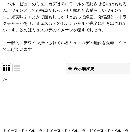
ベル・ビューのミュスカデはテロワールを感じさせるのはもちろ
ん、ワインとしての構成がしっかりと取れた素晴らしいワインで
す。果実味ふくよかで酸もしっかりとあって緻密、凝縮感とストラ
クチャーがあり、ミュスカデのポテンシャルが完全に引き出されて
います。飲めばミュスカデのイメージを覆すでしょう。
一般的に安ワイン扱いされているミュスカデの地位を先頭に立っ
て上げています！
表示順変更
閉じる
5
件
表示数
:
並び順
:
絞り込む
ドメーヌ・ド・ベル・ヴ
ドメーヌ・ド・ベル・ヴ
ドメーヌ・ド・ベル・ヴ