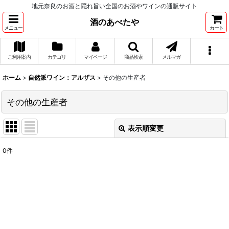
地元奈良のお酒と隠れ旨い全国のお酒やワインの通販サイト
酒のあべたや
メニュー
カート
ご利用案内
カテゴリ
マイページ
商品検索
メルマガ
ホーム
>
自然派ワイン：アルザス
>
その他の生産者
その他の生産者
表示順変更
閉じる
0
件
表示数
:
並び順
:
絞り込む