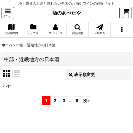
地元奈良のお酒と隠れ旨い全国のお酒やワインの通販サイト
酒のあべたや
メニュー
カート
ご利用案内
カテゴリ
マイページ
商品検索
メルマガ
ホーム
>
中部・近畿地方の日本酒
中部・近畿地方の日本酒
表示順変更
閉じる
312
件
サブカテゴリ
:
1
2
3
...
6
次
»
表示数
:
並び順
: