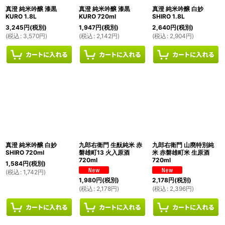
真澄 純米吟醸 漆黒
真澄 純米吟醸 漆黒
真澄 純米吟醸 白妙
KURO 1.8L
KURO 720ml
SHIRO 1.8L
3,245
円
(税別)
1,947
円
(税別)
2,640
円
(税別)
(
税込
:
3,570
円
)
(
税込
:
2,142
円
)
(
税込
:
2,904
円
)
真澄 純米吟醸 白妙
九郎右衛門 生酛純米 赤
九郎右衛門 山廃特別純
SHIRO 720ml
磐雄町13 火入原酒
米 赤磐雄町米 生原酒
720ml
720ml
1,584
円
(税別)
(
税込
:
1,742
円
)
1,980
円
(税別)
2,178
円
(税別)
(
税込
:
2,178
円
)
(
税込
:
2,396
円
)