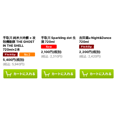
手取川 純米大吟醸 × 攻
手取川 Sparkling dot 生
吉田蔵u Night&Dance
殻機動隊 THE GHOST
酒 720ml
720ml
IN THE SHELL
720ml×2本
2,100
円
(税別)
2,200
円
(税別)
(
税込
:
2,310
円
)
(
税込
:
2,420
円
)
5,400
円
(税別)
(
税込
:
5,940
円
)