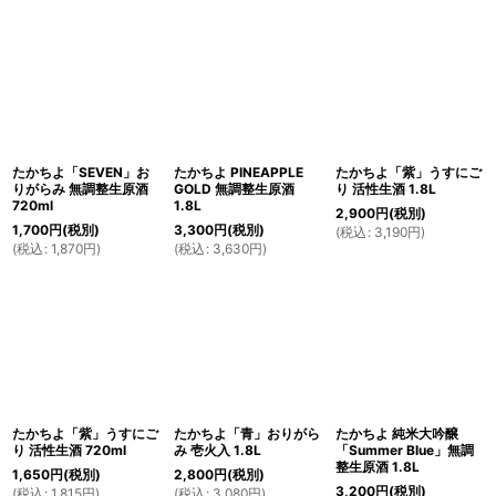
たかちよ「SEVEN」お
たかちよ PINEAPPLE
たかちよ「紫」うすにご
りがらみ 無調整生原酒
GOLD 無調整生原酒
り 活性生酒 1.8L
720ml
1.8L
2,900
円
(税別)
1,700
円
(税別)
3,300
円
(税別)
(
税込
:
3,190
円
)
(
税込
:
1,870
円
)
(
税込
:
3,630
円
)
たかちよ「紫」うすにご
たかちよ「青」おりがら
たかちよ 純米大吟醸
り 活性生酒 720ml
み 壱火入 1.8L
「Summer Blue」無調
整生原酒 1.8L
1,650
円
(税別)
2,800
円
(税別)
3,200
円
(税別)
(
税込
:
1,815
円
)
(
税込
:
3,080
円
)