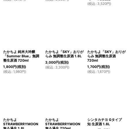
(
税込
:
3,520
円
)
たかちよ 純米大吟醸
たかちよ「SKY」おりが
たかちよ「SKY」おりが
「Summer Blue」無調
らみ 無調整生原酒 1.8L
らみ 無調整生原酒
整生原酒 720ml
720ml
3,000
円
(税別)
1,800
円
(税別)
1,700
円
(税別)
(
税込
:
3,300
円
)
(
税込
:
1,980
円
)
(
税込
:
1,870
円
)
たかちよ
たかちよ
シンタカチヨ Gタイプ
STRAWBERRYMOON
STRAWBERRYMOON
知 生原酒 1.8L
無ろ過生 1.8L
無ろ過生 720ml