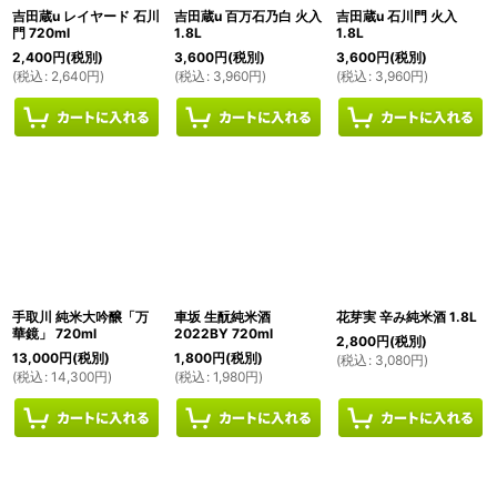
吉田蔵u レイヤード 石川
吉田蔵u 百万石乃白 火入
吉田蔵u 石川門 火入
門 720ml
1.8L
1.8L
2,400
円
(税別)
3,600
円
(税別)
3,600
円
(税別)
(
税込
:
2,640
円
)
(
税込
:
3,960
円
)
(
税込
:
3,960
円
)
手取川 純米大吟醸「万
車坂 生酛純米酒
花芽実 辛み純米酒 1.8L
華鏡」 720ml
2022BY 720ml
2,800
円
(税別)
13,000
円
(税別)
1,800
円
(税別)
(
税込
:
3,080
円
)
(
税込
:
14,300
円
)
(
税込
:
1,980
円
)