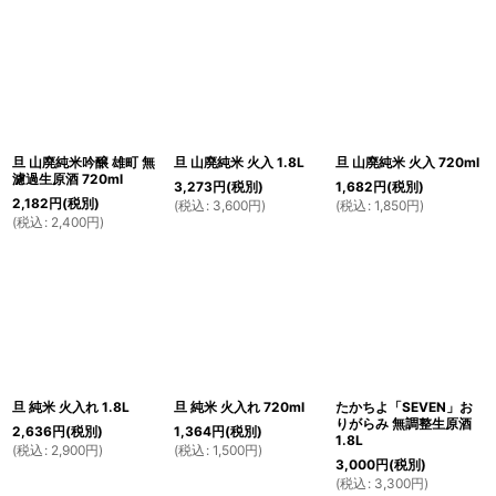
旦 山廃純米吟醸 雄町 無
旦 山廃純米 火入 1.8L
旦 山廃純米 火入 720ml
濾過生原酒 720ml
3,273
円
(税別)
1,682
円
(税別)
2,182
円
(税別)
(
税込
:
3,600
円
)
(
税込
:
1,850
円
)
(
税込
:
2,400
円
)
旦 純米 火入れ 1.8L
旦 純米 火入れ 720ml
たかちよ「SEVEN」お
りがらみ 無調整生原酒
2,636
円
(税別)
1,364
円
(税別)
1.8L
(
税込
:
2,900
円
)
(
税込
:
1,500
円
)
3,000
円
(税別)
(
税込
:
3,300
円
)