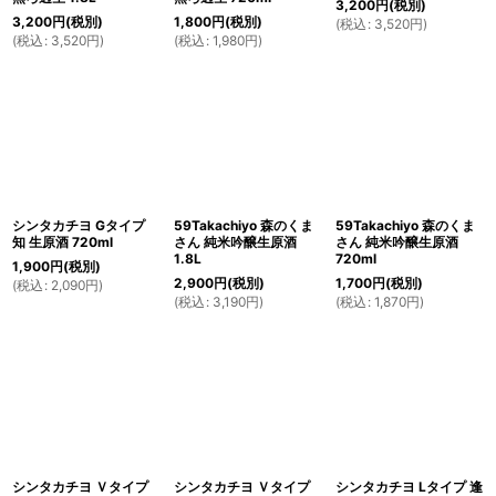
3,200
円
(税別)
3,200
円
(税別)
1,800
円
(税別)
(
税込
:
3,520
円
)
(
税込
:
3,520
円
)
(
税込
:
1,980
円
)
シンタカチヨ Gタイプ
59Takachiyo 森のくま
59Takachiyo 森のくま
知 生原酒 720ml
さん 純米吟醸生原酒
さん 純米吟醸生原酒
1.8L
720ml
1,900
円
(税別)
2,900
円
(税別)
1,700
円
(税別)
(
税込
:
2,090
円
)
(
税込
:
3,190
円
)
(
税込
:
1,870
円
)
シンタカチヨ Ｖタイプ
シンタカチヨ Ｖタイプ
シンタカチヨ Lタイプ 逢