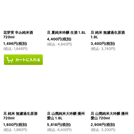
花芽実 辛み純米酒
旦 夏純米吟醸 生酒 1.8L
旦 純米 無濾過生原酒
720ml
1.8L
4,400
円
(税別)
1,496
円
(税別)
3,400
円
(税別)
(
税込
:
4,840
円
)
(
税込
:
1,646
円
)
(
税込
:
3,740
円
)
旦 純米 無濾過生原酒
旦 山廃純米大吟醸 播州
旦 山廃純米大吟醸 播州
720ml
愛山 1.8L
愛山 720ml
1,800
円
(税別)
5,818
円
(税別)
2,909
円
(税別)
(
税込
:
1,980
円
)
(
税込
:
6,400
円
)
(
税込
:
3,200
円
)