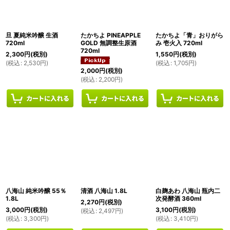
絞り込む
旦 夏純米吟醸 生酒
たかちよ PINEAPPLE
たかちよ「青」おりがら
720ml
GOLD 無調整生原酒
み 壱火入 720ml
720ml
2,300
円
(税別)
1,550
円
(税別)
(
税込
:
2,530
円
)
(
税込
:
1,705
円
)
2,000
円
(税別)
(
税込
:
2,200
円
)
八海山 純米吟醸 55％
清酒 八海山 1.8L
白麹あわ 八海山 瓶内二
1.8L
次発酵酒 360ml
2,270
円
(税別)
3,000
円
(税別)
3,100
円
(税別)
(
税込
:
2,497
円
)
(
税込
:
3,300
円
)
(
税込
:
3,410
円
)