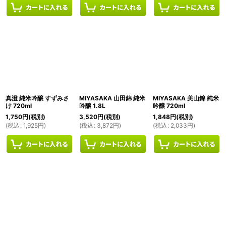
真澄 純米吟醸 すずみさ
MIYASAKA 山田錦 純米
MIYASAKA 美山錦 純米
け 720ml
吟醸 1.8L
吟醸 720ml
1,750
円
(税別)
3,520
円
(税別)
1,848
円
(税別)
(
税込
:
1,925
円
)
(
税込
:
3,872
円
)
(
税込
:
2,033
円
)