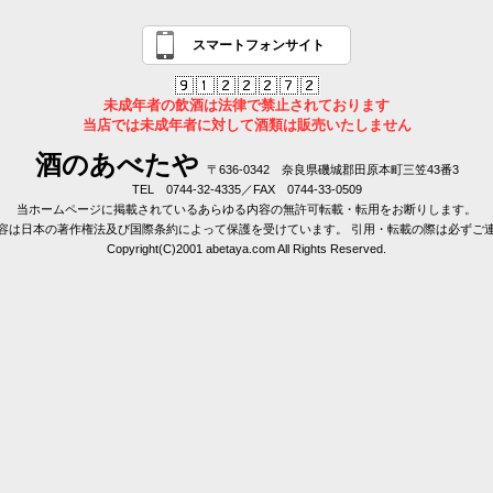
スマートフォンサイト
未成年者の飲酒は法律で禁止されております
当店では未成年者に対して酒類は販売いたしません
酒のあべたや
〒636-0342 奈良県磯城郡田原本町三笠43番3
TEL 0744-32-4335／FAX 0744-33-0509
当ホームページに掲載されているあらゆる内容の無許可転載・転用をお断りします。
容は日本の著作権法及び国際条約によって保護を受けています。 引用・転載の際は必ずご
Copyright(C)2001 abetaya.com All Rights Reserved.