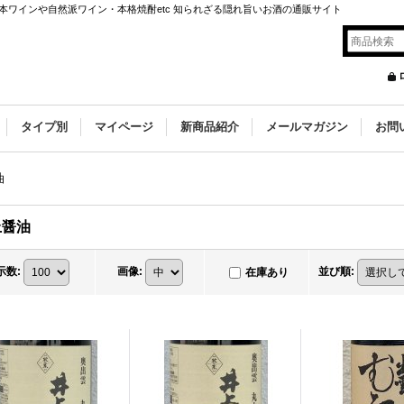
ワインや自然派ワイン・本格焼酎etc 知られざる隠れ旨いお酒の通販サイト
タイプ別
マイページ
新商品紹介
メールマガジン
お問
油
上醤油
示数
:
画像
:
並び順
:
在庫あり