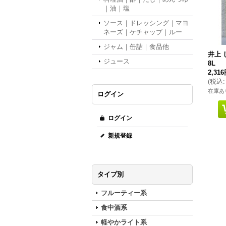
｜油｜塩
ソース｜ドレッシング｜マヨ
ネーズ｜ケチャップ｜ルー
ジャム｜缶詰｜食品他
井上 
ジュース
8L
2,31
(
税込
:
在庫あ
ログイン
ログイン
新規登録
タイプ別
フルーティー系
食中酒系
軽やかライト系