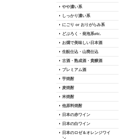
やや濃い系
しっかり濃い系
にごり or おりがらみ系
どぶろく・発泡系etc.
お燗で美味しい日本酒
生酛仕込・山廃仕込
古酒・熟成酒・貴醸酒
プレミアム酒
芋焼酎
麦焼酎
米焼酎
他原料焼酎
日本の赤ワイン
日本の白ワイン
日本のロゼ＆オレンジワイ
ン