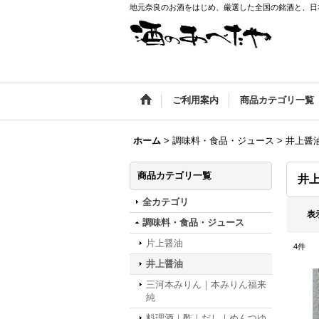
地元奈良のお酒をはじめ、厳選した全国の銘酒と、日本
ご利用案内
商品カテゴリ一覧
ホーム
>
調味料・食品・ジュース
>
井上醤
商品カテゴリ一覧
井
全カテゴリ
表
調味料・食品・ジュース
片上醤油
4
件
井上醤油
三河本みりん｜本みりん福来
純
料理酒｜酢｜だし｜めんつゆ