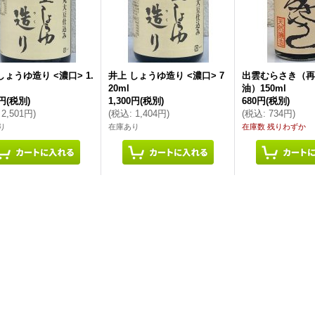
しょうゆ造り <濃口> 1.
井上 しょうゆ造り <濃口> 7
出雲むらさき（再
20ml
油）150ml
6円
(税別)
1,300円
(税別)
680円
(税別)
2,501円
)
(
税込
:
1,404円
)
(
税込
:
734円
)
り
在庫あり
在庫数 残りわずか