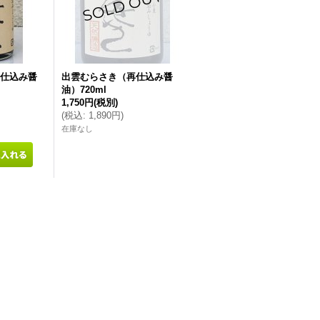
仕込み醤
出雲むらさき（再仕込み醤
油）720ml
1,750円
(税別)
(
税込
:
1,890円
)
在庫なし