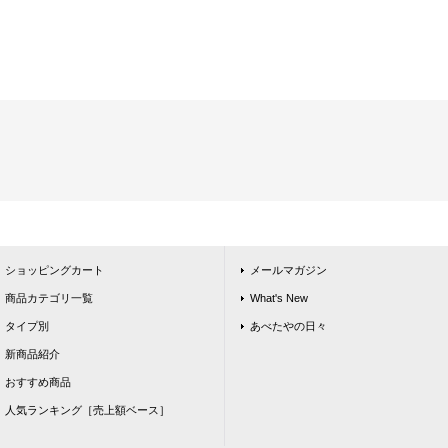
ショッピングカート
メールマガジン
商品カテゴリ一覧
What's New
タイプ別
あべたやの日々
新商品紹介
おすすめ商品
人気ランキング［売上額ベース］