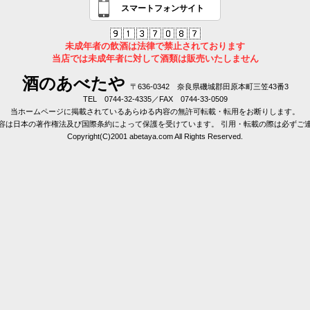
スマートフォンサイト
未成年者の飲酒は法律で禁止されております
当店では未成年者に対して酒類は販売いたしません
酒のあべたや
〒636-0342 奈良県磯城郡田原本町三笠43番3
TEL 0744-32-4335／FAX 0744-33-0509
当ホームページに掲載されているあらゆる内容の無許可転載・転用をお断りします。
容は日本の著作権法及び国際条約によって保護を受けています。 引用・転載の際は必ずご
Copyright(C)2001 abetaya.com All Rights Reserved.