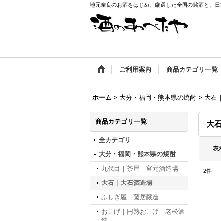
地元奈良のお酒をはじめ、厳選した全国の銘酒と、日本
ご利用案内
商品カテゴリ一覧
ホーム
>
大分・福岡・熊本県の焼酎
>
大石
商品カテゴリ一覧
大
全カテゴリ
表
大分・福岡・熊本県の焼酎
九代目｜茶屋｜宮元酒造場
2
件
大石｜大石酒造場
ふしぎ屋｜藤居醸造
おこげ｜円熟おこげ｜老松酒
造