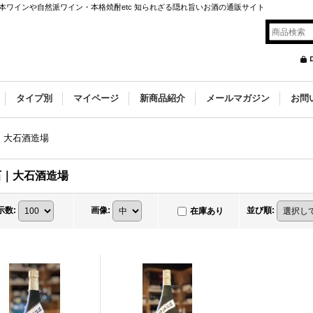
ワインや自然派ワイン・本格焼酎etc 知られざる隠れ旨いお酒の通販サイト
タイプ別
マイページ
新商品紹介
メールマガジン
お問
｜大石酒造場
石｜大石酒造場
示数
:
画像
:
並び順
:
在庫あり