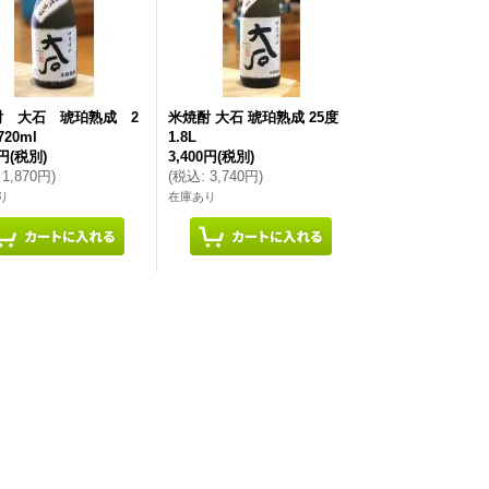
酎 大石 琥珀熟成 2
米焼酎 大石 琥珀熟成 25度
20ml
1.8L
0円
(税別)
3,400円
(税別)
1,870円
)
(
税込
:
3,740円
)
り
在庫あり