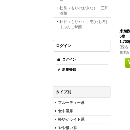
杜翁（もりのおきな）｜三和
酒類
杜谷（もりや）｜屯(たむろ)
｜ぶんご銘醸
米焼
5度 7
1,70
ログイン
(
税込
:
在庫あ
ログイン
新規登録
タイプ別
フルーティー系
食中酒系
軽やかライト系
やや濃い系