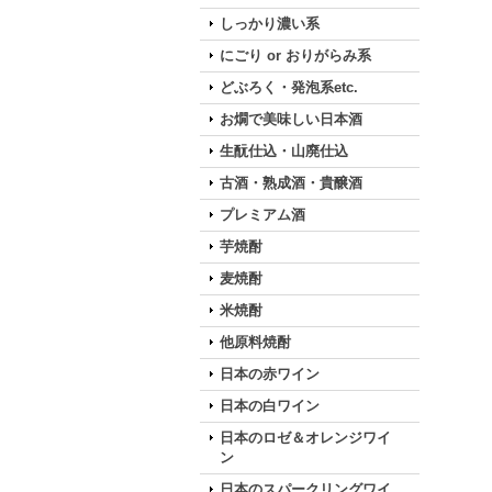
しっかり濃い系
にごり or おりがらみ系
どぶろく・発泡系etc.
お燗で美味しい日本酒
生酛仕込・山廃仕込
古酒・熟成酒・貴醸酒
プレミアム酒
芋焼酎
麦焼酎
米焼酎
他原料焼酎
日本の赤ワイン
日本の白ワイン
日本のロゼ＆オレンジワイ
ン
日本のスパークリングワイ