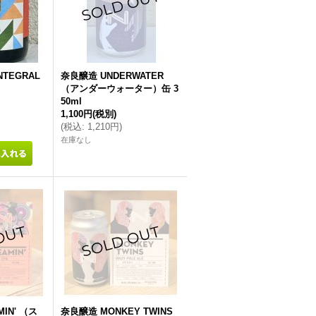
TEGRAL
奈良醸造 UNDERWATER
（アンダーウォーター）缶 3
50ml
1,100円
(税別)
(
税込
:
1,210円
)
在庫なし
IN' （ス
奈良醸造 MONKEY TWINS