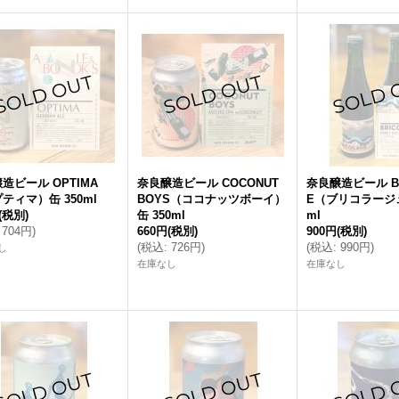
造ビール OPTIMA
奈良醸造ビール COCONUT
奈良醸造ビール BR
ティマ）缶 350ml
BOYS（ココナッツボーイ）
E（ブリコラージュ
(税別)
缶 350ml
ml
704円
)
660円
(税別)
900円
(税別)
(
税込
:
726円
)
(
税込
:
990円
)
し
在庫なし
在庫なし