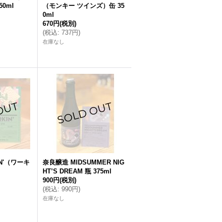
0ml
（モンキー ツインズ）缶 35
0ml
670円
(税別)
(
税込
:
737円
)
在庫なし
N'（ワーキ
奈良醸造 MIDSUMMER NIG
HT’S DREAM 瓶 375ml
900円
(税別)
(
税込
:
990円
)
在庫なし