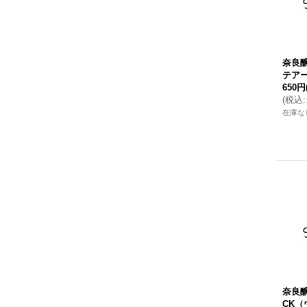
奈良醸
テアー
650円
(
税込
:
在庫な
奈良醸
CK（