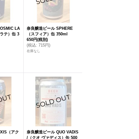
SMIC LA
奈良醸造ビール SPHERE
ラテ）缶 3
（スフィア）缶 350ml
650円
(税別)
(
税込
:
715円
)
在庫なし
XIS（アク
奈良醸造ビール QUO VADIS
/（クオ ヴァディス）缶 500