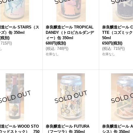
造ビール STAIRS（ス
奈良醸造ビール TROPICAL
奈良醸造ビール CO
ズ）缶 350ml
DANDY（トロピカルダンデ
TTE（コズミック
(税別)
ィー）缶 350ml
50ml
715円
)
680円
(税別)
650円
(税別)
(
税込
:
748円
)
(
税込
:
715円
)
し
在庫なし
在庫なし
造ビール WOOD STO
奈良醸造ビール FUTURA
奈良醸造ビール A
ウッドストック） 750
（フーツラ）缶 350ml
シス）缶 350ml