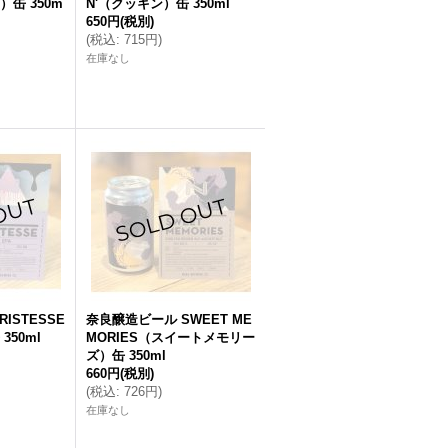
缶 350m
N'（クッキン）缶 350ml
650円
(税別)
(
税込
:
715円
)
在庫なし
ISTESSE
奈良醸造ビール SWEET ME
50ml
MORIES（スイートメモリー
ズ）缶 350ml
660円
(税別)
(
税込
:
726円
)
在庫なし