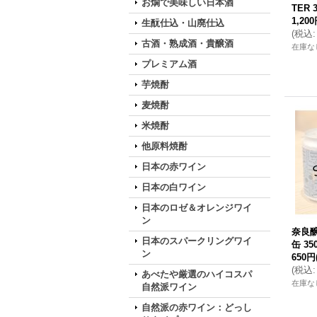
お燗で美味しい日本酒
TER 
1,20
生酛仕込・山廃仕込
(
税込
:
古酒・熟成酒・貴醸酒
在庫な
プレミアム酒
芋焼酎
麦焼酎
米焼酎
他原料焼酎
日本の赤ワイン
日本の白ワイン
日本のロゼ＆オレンジワイ
ン
奈良醸
日本のスパークリングワイ
缶 35
ン
650円
(
税込
:
あべたや厳選のハイコスパ
在庫な
自然派ワイン
自然派の赤ワイン：どっし