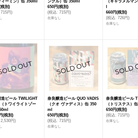
ィーミン）缶 350ml
ングル）缶 350ml
（キャラメルマン）
(税別)
650円
(税別)
l
715円
)
(
税込
:
715円
)
660円
(税別)
(
税込
:
726円
)
し
在庫なし
在庫なし
造ビール TWILIGHT
奈良醸造ビール QUO VADIS
奈良醸造ビール TR
E（トワイライトゾー
（クオ ヴァディス）缶 350
（トリステス）缶 3
0ml
ml
650円
(税別)
0円
(税別)
650円
(税別)
(
税込
:
715円
)
2,530円
)
(
税込
:
715円
)
在庫なし
し
在庫なし