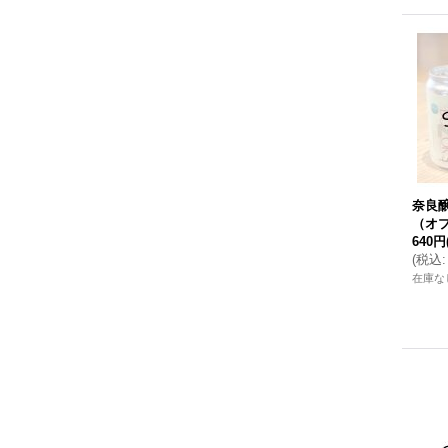
奈良醸
（オプ
640円
(
税込
:
在庫な