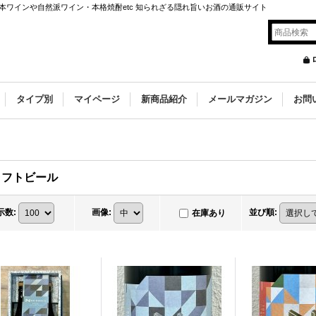
ワインや自然派ワイン・本格焼酎etc 知られざる隠れ旨いお酒の通販サイト
タイプ別
マイページ
新商品紹介
メールマガジン
お問
ラフトビール
示数
:
画像
:
並び順
:
在庫あり