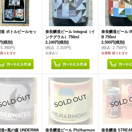
醸造 ボトルビールセッ
奈良醸造ビール Integral（イ
奈良醸造ビール IN
ンテグラル）750ml
B 750ml
0円
(税別)
2,100円
(税別)
2,500円
(税別)
5,390円
)
(
税込
:
2,310円
)
(
税込
:
2,750円
)
 残りわずか
在庫あり
在庫数 残りわずか
造×風の森 UNDERWA
奈良醸造ビール Philharmon
奈良醸造 STREAM