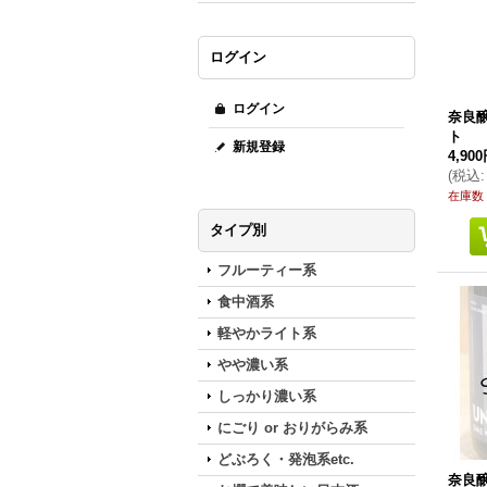
ログイン
ログイン
奈良
ト
新規登録
4,90
(
税込
:
在庫数
タイプ別
フルーティー系
食中酒系
軽やかライト系
やや濃い系
しっかり濃い系
にごり or おりがらみ系
どぶろく・発泡系etc.
奈良醸