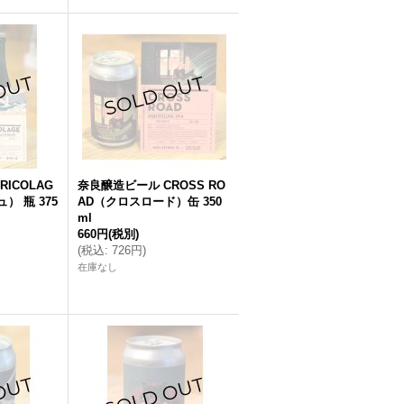
ICOLAG
奈良醸造ビール CROSS RO
） 瓶 375
AD（クロスロード）缶 350
ml
660円
(税別)
(
税込
:
726円
)
在庫なし