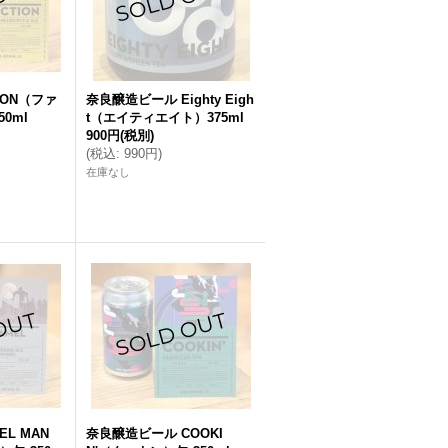
ION（ファ
奈良醸造ビール Eighty Eigh
0ml
t（エイティエイト）375ml
900円
(税別)
(
税込
:
990円
)
在庫なし
EL MAN
奈良醸造ビール COOKI