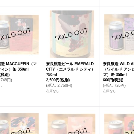
造 MACGUFFIN（マ
奈良醸造ビール EMERALD
奈良醸造 WILD A
ィン）缶 350ml
CITY（エメラルド シティ）
（ワイルド アン
(税別)
750ml
ズ）缶 350ml
748円
)
2,500円
(税別)
660円
(税別)
(
税込
:
2,750円
)
(
税込
:
726円
)
し
在庫なし
在庫なし