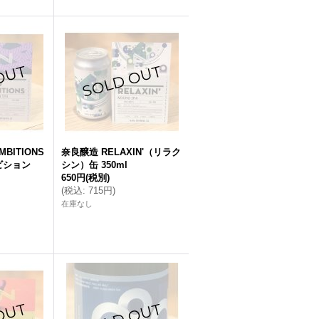
MBITIONS
奈良醸造 RELAXIN'（リラク
ビション
シン）缶 350ml
650円
(税別)
(
税込
:
715円
)
在庫なし