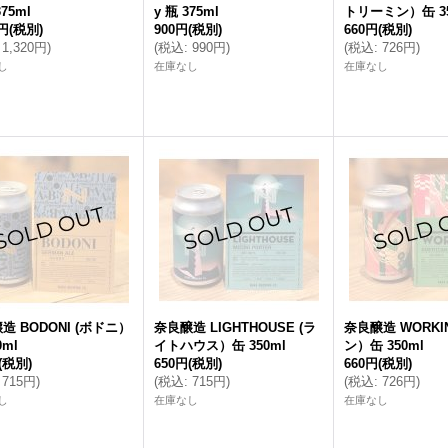
375ml
y 瓶 375ml
トリーミン）缶 35
0円
(税別)
900円
(税別)
660円
(税別)
1,320円
)
(
税込
:
990円
)
(
税込
:
726円
)
し
在庫なし
在庫なし
造 BODONI (ボドニ）
奈良醸造 LIGHTHOUSE (ラ
奈良醸造 WORKI
0ml
イトハウス）缶 350ml
ン）缶 350ml
(税別)
650円
(税別)
660円
(税別)
715円
)
(
税込
:
715円
)
(
税込
:
726円
)
し
在庫なし
在庫なし