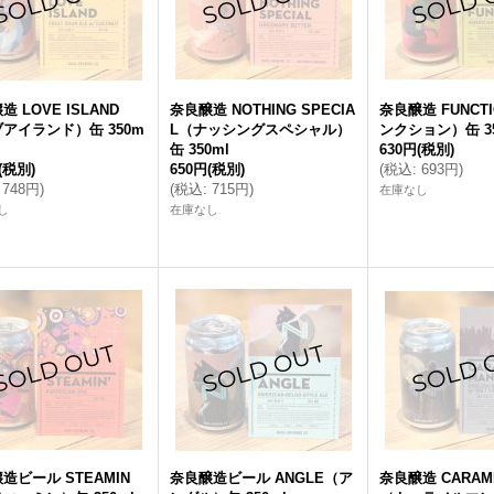
 LOVE ISLAND
奈良醸造 NOTHING SPECIA
奈良醸造 FUNCT
アイランド）缶 350m
L（ナッシングスペシャル）
ンクション）缶 35
缶 350ml
630円
(税別)
(税別)
650円
(税別)
(
税込
:
693円
)
748円
)
(
税込
:
715円
)
在庫なし
し
在庫なし
造ビール STEAMIN
奈良醸造ビール ANGLE（ア
奈良醸造 CARAM