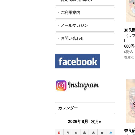
ご利用案内
メールマガジン
奈良醸造
（ラブ
お問い合わせ
l
680円
(
税込
:
在庫な
カレンダー
2026年8月
次月»
奈良醸
日
月
火
水
木
金
土