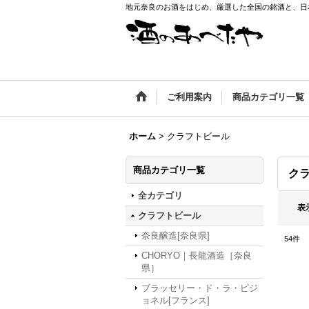
地元奈良のお酒をはじめ、厳選した全国の銘酒と、日本
ご利用案内
商品カテゴリ一覧
ホーム
>
クラフトビール
商品カテゴリ一覧
ク
全カテゴリ
表
クラフトビール
奈良醸造[奈良県]
54
件
CHORYO｜長龍酒造［奈良
県］
ブラッセリー・ド・ラ・ピジ
ョネル[フランス]