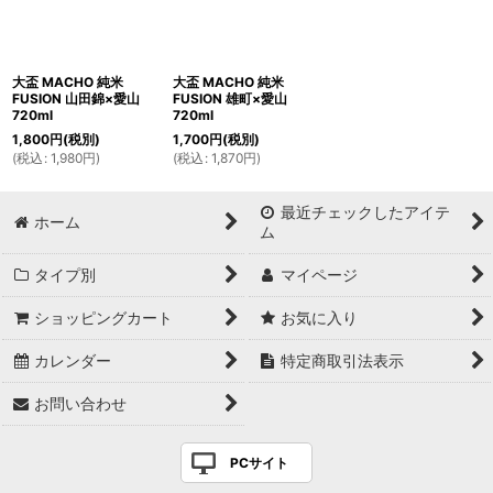
大盃 MACHO 純米
大盃 MACHO 純米
FUSION 山田錦×愛山
FUSION 雄町×愛山
720ml
720ml
1,800
円
(税別)
1,700
円
(税別)
(
税込
:
1,980
円
)
(
税込
:
1,870
円
)
最近チェックしたアイテ
ホーム
ム
タイプ別
マイページ
ショッピングカート
お気に入り
カレンダー
特定商取引法表示
お問い合わせ
PCサイト