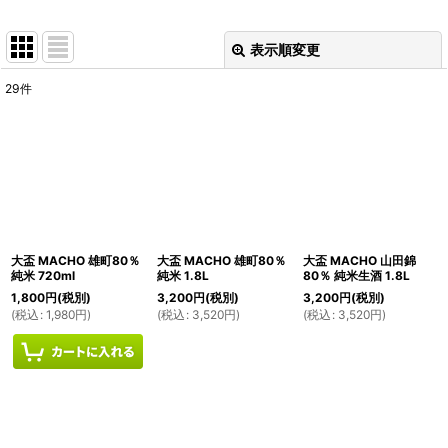
表示順変更
閉じる
29
件
表示数
:
並び順
:
絞り込む
大盃 MACHO 雄町80％
大盃 MACHO 雄町80％
大盃 MACHO 山田錦
純米 720ml
純米 1.8L
80％ 純米生酒 1.8L
1,800
円
(税別)
3,200
円
(税別)
3,200
円
(税別)
(
税込
:
1,980
円
)
(
税込
:
3,520
円
)
(
税込
:
3,520
円
)