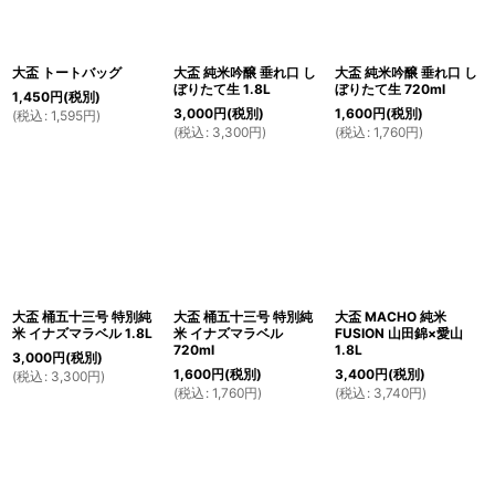
大盃 トートバッグ
大盃 純米吟醸 垂れ口 し
大盃 純米吟醸 垂れ口 し
ぼりたて生 1.8L
ぼりたて生 720ml
1,450
円
(税別)
3,000
円
(税別)
1,600
円
(税別)
(
税込
:
1,595
円
)
(
税込
:
3,300
円
)
(
税込
:
1,760
円
)
大盃 桶五十三号 特別純
大盃 桶五十三号 特別純
大盃 MACHO 純米
米 イナズマラベル 1.8L
米 イナズマラベル
FUSION 山田錦×愛山
720ml
1.8L
3,000
円
(税別)
1,600
円
(税別)
3,400
円
(税別)
(
税込
:
3,300
円
)
(
税込
:
1,760
円
)
(
税込
:
3,740
円
)