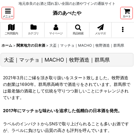
地元奈良のお酒と隠れ旨い全国のお酒やワインの通販サイト
酒のあべたや
メニュー
カート
ご利用案内
カテゴリ
マイページ
商品検索
メルマガ
ホーム
>
関東地方の日本酒
>
大盃｜マッチョ｜MACHO｜牧野酒造｜群馬県
大盃｜マッチョ｜MACHO｜牧野酒造｜群馬県
2021年3月にご縁を頂き取り扱いをスタート致しました。牧野酒造
の創業は1690年。群馬県高崎市で酒造りをされています。群馬県で
は最老舗の酒蔵として伝統を守りつつ新しいことにチャレンジされ
ています。
2017年にマッチョな味わいを追求した低精白の日本酒を発売。
ラベルのインパクトからSNSで取り上げられることも多いお酒です
が、ラベルに負けない品質の高さも評判を呼んでいます。