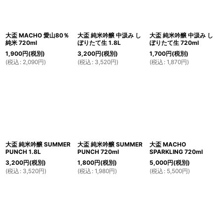
大盃 MACHO 愛山80％
大盃 純米吟醸 中汲み し
大盃 純米吟醸 中汲み し
純米 720ml
ぼりたて生 1.8L
ぼりたて生 720ml
1,900
円
(税別)
3,200
円
(税別)
1,700
円
(税別)
(
税込
:
2,090
円
)
(
税込
:
3,520
円
)
(
税込
:
1,870
円
)
大盃 純米吟醸 SUMMER
大盃 純米吟醸 SUMMER
大盃 MACHO
PUNCH 1.8L
PUNCH 720ml
SPARKLING 720ml
3,200
円
(税別)
1,800
円
(税別)
5,000
円
(税別)
(
税込
:
3,520
円
)
(
税込
:
1,980
円
)
(
税込
:
5,500
円
)