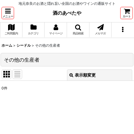
地元奈良のお酒と隠れ旨い全国のお酒やワインの通販サイト
酒のあべたや
メニュー
カート
ご利用案内
カテゴリ
マイページ
商品検索
メルマガ
ホーム
>
シードル
>
その他の生産者
その他の生産者
表示順変更
閉じる
0
件
表示数
:
並び順
:
絞り込む