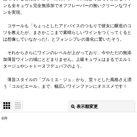
ンも全キュヴェ完全無添加でオフフレーバーの無いクリーンなワイ
ンを実現。
コサールも「ちょっとしたアドバイスのつもりで彼女に醸造のコ
ツを教えたが、まさかここまで素晴らしいワインをつくってくると
は想像していなかった!」とフォンシプレの進化に驚いたそう。
それからさらにワインのレベルが上がっており、今やただの無添
加薄旨ワインの域にとどまりません。上級キュヴェはまるでエルミ
タージュやシャトーヌフデュパフのよう。
薄旨スタイルの「プルミエ・ジュ」から、堂々とした風格さえ漂
う「コルビエール」まで、幅広いワインファンにオススメです！
表示順変更
閉じる
6
件
表示数
: