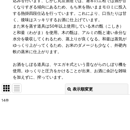
込みを行います、しかし丸世酒造では、通常の工程では酒が甘
くなりすぎる傾向にあるため、もち米を熱いままモロミに投入
する熱掛四段仕込を行っています。これにより、口当たりは甘
く、後味はスッキリするお酒に仕上げています。
また米を蒸す道具は50年以上使用している木の甑（こしき）
と和釜（わがま）を使用。木の甑は、アルミの甑と違い余分な
水分を吸収してくれるため、蒸上りが良くなる。和釜は蒸気が
ゆっくり上がってくるため、お米のダメージも少なく、外硬内
軟の蒸米に仕上がります。
お酒をしぼる道具は、ヤエガキ式という昔ながらのしぼり機を
使用。ゆっくりと圧力をかけることが出来、お酒に余計な雑味
を加えずに、搾っています。
表示順変更
閉じる
14
件
表示数
:
並び順
: