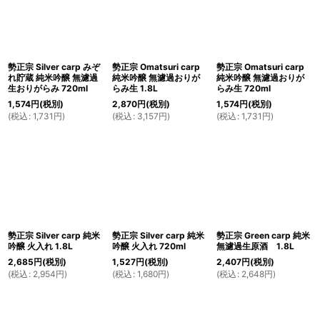
勢正宗 Silver carp みぞ
勢正宗 Omatsuri carp
勢正宗 Omatsuri carp
れ貯蔵 純米吟醸 無濾過
純米吟醸 無濾過おりが
純米吟醸 無濾過おりが
生おりがらみ 720ml
らみ生 1.8L
らみ生 720ml
1,574
円
(税別)
2,870
円
(税別)
1,574
円
(税別)
(
税込
:
1,731
円
)
(
税込
:
3,157
円
)
(
税込
:
1,731
円
)
勢正宗 Silver carp 純米
勢正宗 Silver carp 純米
勢正宗 Green carp 純米
吟醸 火入れ 1.8L
吟醸 火入れ 720ml
無濾過生原酒 1.8L
2,685
円
(税別)
1,527
円
(税別)
2,407
円
(税別)
(
税込
:
2,954
円
)
(
税込
:
1,680
円
)
(
税込
:
2,648
円
)