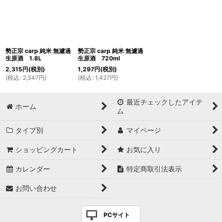
勢正宗 carp 純米 無濾過
勢正宗 carp 純米 無濾過
生原酒 1.8L
生原酒 720ml
2,315
円
(税別)
1,297
円
(税別)
(
税込
:
2,547
円
)
(
税込
:
1,427
円
)
最近チェックしたアイテ
ホーム
ム
タイプ別
マイページ
ショッピングカート
お気に入り
カレンダー
特定商取引法表示
お問い合わせ
PCサイト