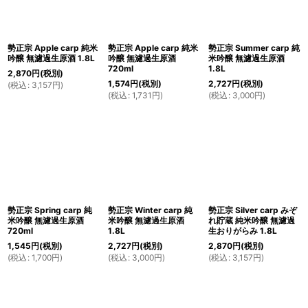
絞り込む
勢正宗 Apple carp 純米
勢正宗 Apple carp 純米
勢正宗 Summer carp 純
吟醸 無濾過生原酒 1.8L
吟醸 無濾過生原酒
米吟醸 無濾過生原酒
720ml
1.8L
2,870
円
(税別)
1,574
円
(税別)
2,727
円
(税別)
(
税込
:
3,157
円
)
(
税込
:
1,731
円
)
(
税込
:
3,000
円
)
勢正宗 Spring carp 純
勢正宗 Winter carp 純
勢正宗 Silver carp みぞ
米吟醸 無濾過生原酒
米吟醸 無濾過生原酒
れ貯蔵 純米吟醸 無濾過
720ml
1.8L
生おりがらみ 1.8L
1,545
円
(税別)
2,727
円
(税別)
2,870
円
(税別)
(
税込
:
1,700
円
)
(
税込
:
3,000
円
)
(
税込
:
3,157
円
)