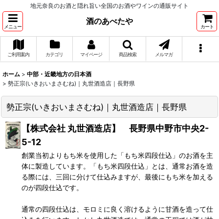
地元奈良のお酒と隠れ旨い全国のお酒やワインの通販サイト
酒のあべたや
メニュー
カート
ご利用案内
カテゴリ
マイページ
商品検索
メルマガ
ホーム
>
中部・近畿地方の日本酒
>
勢正宗(いきおいまさむね)｜丸世酒造店｜長野県
勢正宗(いきおいまさむね)｜丸世酒造店｜長野県
【株式会社 丸世酒造店】 長野県中野市中央2-
5-12
創業当初よりもち米を使用した「もち米四段仕込」のお酒を主
体に製造しています。「もち米四段仕込」とは、通常お酒を造
る際には、三回に分けて仕込みますが、最後にもち米を加える
のが四段仕込です。
通常の四段仕込は、モロミに良く溶けるように甘酒を造って仕