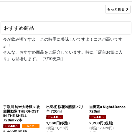
もっと見る
おすすめ商品
今が飲み頃ですよ！この時季に美味しいですよ！コスパ高いです
よ！
そんな、おすすめ商品をご紹介しています。時に「店主お気に入
り」も登場します。［7/10更新］
手取川 純米大吟醸 × 攻
出羽桜 桜花吟醸酒 バリ
吉田蔵u Night&Dance
殻機動隊 THE GHOST
辛 720ml
720ml
IN THE SHELL
720ml×2本
1,560
円
(税別)
2,200
円
(税別)
(
税込
:
1,716
円
)
(
税込
:
2,420
円
)
5,400
円
(税別)