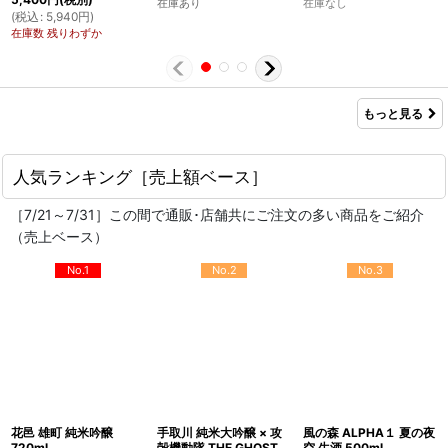
在庫あり
在庫なし
(
税込
:
5,940
円
)
在庫数 残りわずか
もっと見る
人気ランキング［売上額ベース］
［7/21～7/31］この間で通販･店舗共にご注文の多い商品をご紹介
（売上ベース）
No.1
No.2
No.3
花邑 雄町 純米吟醸
手取川 純米大吟醸 × 攻
風の森 ALPHA１ 夏の夜
720ml
殻機動隊 THE GHOST
空 生酒 500ml