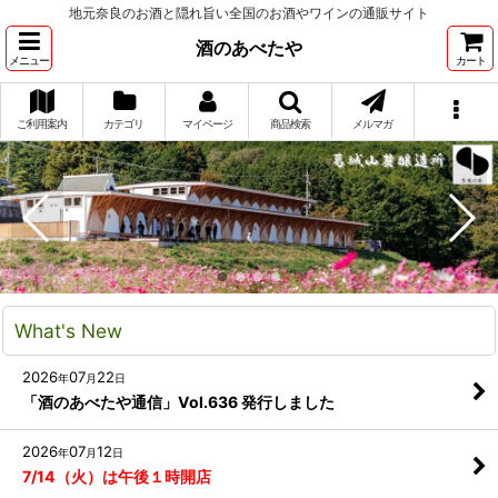
地元奈良のお酒と隠れ旨い全国のお酒やワインの通販サイト
酒のあべたや
メニュー
カート
ご利用案内
カテゴリ
マイページ
商品検索
メルマガ
What's New
2026
07
22
年
月
日
「酒のあべたや通信」Vol.636 発行しました
2026
07
12
年
月
日
7/14（火）は午後１時開店