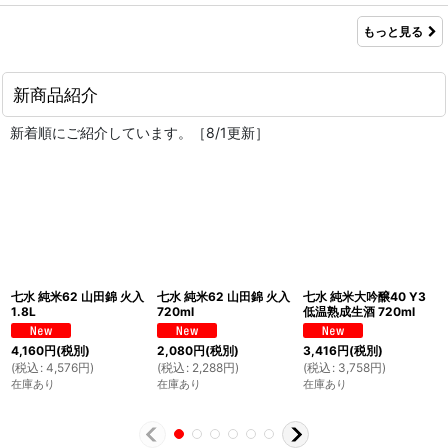
もっと見る
新商品紹介
新着順にご紹介しています。［8/1更新］
七水 純米62 山田錦 火入
七水 純米62 山田錦 火入
七水 純米大吟醸40 Y3
1.8L
720ml
低温熟成生酒 720ml
4,160
円
(税別)
2,080
円
(税別)
3,416
円
(税別)
(
税込
:
4,576
円
)
(
税込
:
2,288
円
)
(
税込
:
3,758
円
)
在庫あり
在庫あり
在庫あり