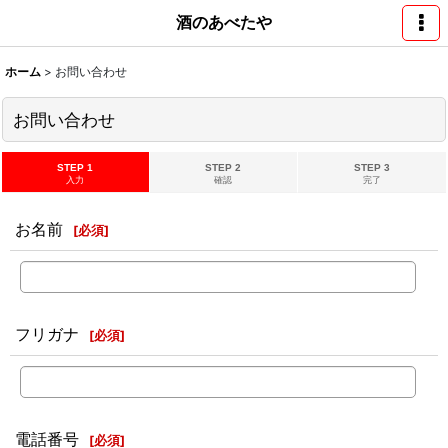
酒のあべたや
ホーム
>
お問い合わせ
お問い合わせ
STEP 1
STEP 2
STEP 3
入力
確認
完了
お名前
[
必須
]
フリガナ
[
必須
]
電話番号
[
必須
]