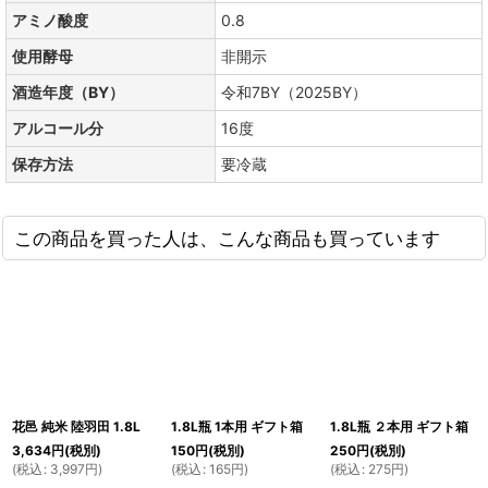
アミノ酸度
0.8
使用酵母
非開示
酒造年度（BY）
令和7BY（2025BY）
アルコール分
16度
保存方法
要冷蔵
この商品を買った人は、こんな商品も買っています
花邑 純米 陸羽田 1.8L
1.8L瓶 1本用 ギフト箱
1.8L瓶 ２本用 ギフト箱
3,634
円
(税別)
150
円
(税別)
250
円
(税別)
(
税込
:
3,997
円
)
(
税込
:
165
円
)
(
税込
:
275
円
)