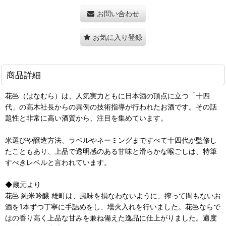
お問い合わせ
お気に入り登録
商品詳細
花邑（はなむら）は、人気実力ともに日本酒の頂点に立つ「十四
代」の高木社長からの異例の技術指導が行われたお酒です。その話
題性と非常に高い酒質から、注目を集めています。
米選びや醸造方法、ラベルやネーミングまですべて十四代が監修し
たこともあり、上品で透明感のある甘味と滑らかな喉ごしは、特筆
すべきレベルと言われています。
◆蔵元より
花邑 純米吟醸 雄町は、風味を損なわないように、搾って間もないお
酒を1本ずつ丁寧に手詰めをし、壜火入れを行いました。花邑ならで
はの香り高く上品な甘みを兼ね備えた逸品に仕上がりました。適度