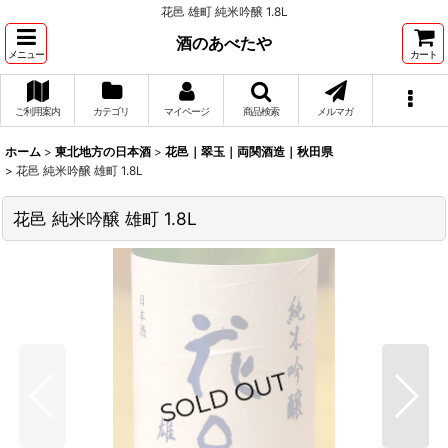
花邑 雄町 純米吟醸 1.8L
酒のあべたや
メニュー
カート
ご利用案内
カテゴリ
マイページ
商品検索
メルマガ
ホーム
>
東北地方の日本酒
>
花邑｜翠玉｜両関酒造｜秋田県
>
花邑 純米吟醸 雄町 1.8L
花邑 純米吟醸 雄町 1.8L