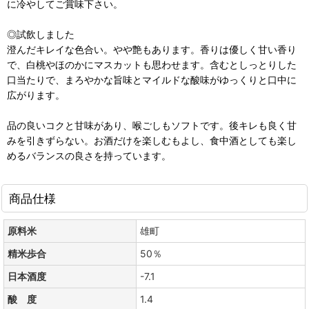
に冷やしてご賞味下さい。
◎試飲しました
澄んだキレイな色合い。やや艶もあります。香りは優しく甘い香り
で、白桃やほのかにマスカットも思わせます。含むとしっとりした
口当たりで、まろやかな旨味とマイルドな酸味がゆっくりと口中に
広がります。
品の良いコクと甘味があり、喉ごしもソフトです。後キレも良く甘
みを引きずらない。お酒だけを楽しむもよし、食中酒としても楽し
めるバランスの良さを持っています。
商品仕様
原料米
雄町
精米歩合
50％
日本酒度
-7.1
酸 度
1.4