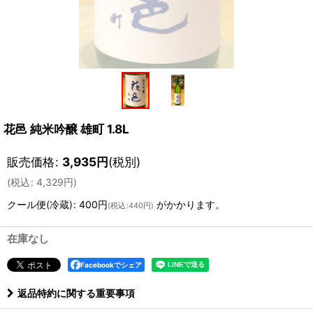
花邑 純米吟醸 雄町 1.8L
販売価格
:
3,935
円
(税別)
(
税込
:
4,329
円
)
クール便(冷蔵)
:
400円
がかかります。
(
税込
:
440円
)
在庫なし
Facebookでシェア
返品特約に関する重要事項