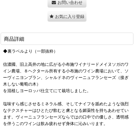
お問い合わせ
お気に入り登録
商品詳細
◆裏ラベルより（一部抜粋）
信濃國、旧上高井の地に広がる小布施ワイナリードメイヌソガのワ
イン農場、８ヘクタール所有する小布施のワイン農場において、ソ
ーヴィニヨンブラン、シャルドネのヴィーニュフランセーズ（接ぎ
木しない葡萄の木）
を混植しヨーロッパ仕立てにて栽培しました。
塩味すら感じさせるミネラル感、そしてナイフを舐めたような強烈
なテクスチャーはひとたび飲むと虜となる媚薬性を持ちあわせてい
ます。ヴィーニュフランセーズならではの口中での優しさ、透明感
を伴うこのワインは飲み疲れせず身体に沁みいります。