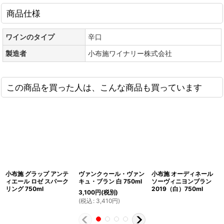
商品仕様
ワインのタイプ
辛口
製造者
小布施ワイナリー株式会社
この商品を買った人は、こんな商品も買っています
小布施 グラップ アンテ
ヴァンクゥール・ヴァン
小布施 オーディネール
ィエール ロゼ スパーク
キュ・ブラン 白 750ml
ソーヴィニヨンブラン
リング 750ml
2019（白）750ml
3,100
円
(税別)
(
税込
:
3,410
円
)