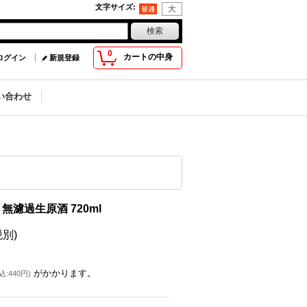
文字サイズ
:
0
カートの中身
ログイン
新規登録
い合わせ
 無濾過生原酒 720ml
税別)
がかかります。
込
:
440円
)