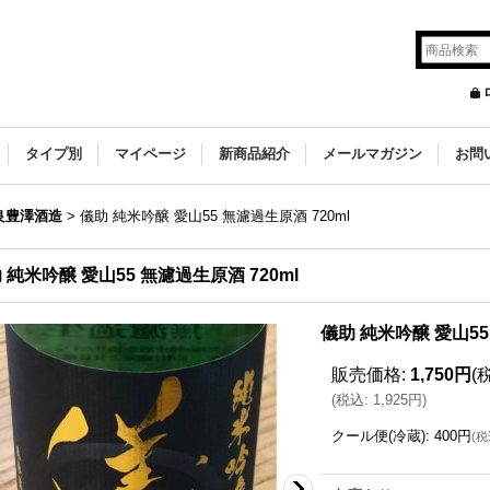
タイプ別
マイページ
新商品紹介
メールマガジン
お問
良豊澤酒造
>
儀助 純米吟醸 愛山55 無濾過生原酒 720ml
 純米吟醸 愛山55 無濾過生原酒 720ml
儀助 純米吟醸 愛山55
販売価格
:
1,750円
(
(
税込
:
1,925円
)
クール便(冷蔵)
:
400円
(
税