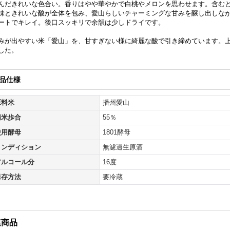
んだきれいな色合い。香りはやや華やかで白桃やメロンを思わせます。含む
味ときれいな酸が全体を包み、愛山らしいチャーミングな甘みを醸し出しな
ートでキレイ。後口スッキリで余韻は少しドライです。
みが出やすい米「愛山」を、甘すぎない様に綺麗な酸で引き締めています。
した。
品仕様
原料米
播州愛山
精米歩合
55％
使用酵母
1801酵母
コンディション
無濾過生原酒
アルコール分
16度
保存方法
要冷蔵
連商品