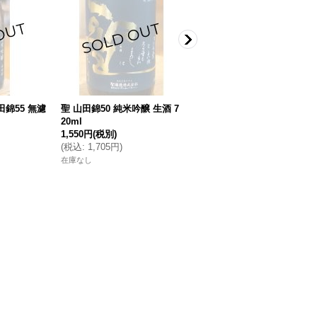
田錦55 無濾
聖 山田錦50 純米吟醸 生酒 7
春鹿 無圧搾り 純米 生原酒 7
20ml
20ml
1,550円
(税別)
1,400円
(税別)
(
税込
:
1,705円
)
(
税込
:
1,540円
)
在庫なし
在庫なし