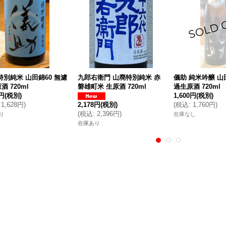
特別純米 山田錦60 無濾
九郎右衛門 山廃特別純米 赤
儀助 純米吟醸 山
酒 720ml
磐雄町米 生原酒 720ml
過生原酒 720ml
0円
(税別)
1,600円
(税別)
1,628円
)
2,178円
(税別)
(
税込
:
1,760円
)
(
税込
:
2,396円
)
り
在庫なし
在庫あり