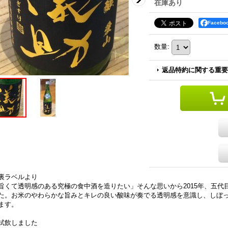
在庫あり
Faceb
数量
:
返品特約に関する重要
裏ラベルより
旨くて透明感のある究極の食中酒を造りたい」そんな思いから2015年、五代
た。お米のやわらかな旨みとキレの良い酸味が奏でる透明感を意識し、しぼっ
ます。
試飲しました