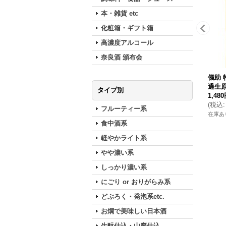
本・雑貨 etc
化粧箱・ギフト箱
高濃度アルコール
奈良酒 頒布会
儀助 
過生原
タイプ別
1,48
(
税込
:
フルーティー系
在庫あ
食中酒系
軽やかライト系
やや濃い系
しっかり濃い系
にごり or おりがらみ系
どぶろく・発泡系etc.
お燗で美味しい日本酒
生酛仕込・山廃仕込