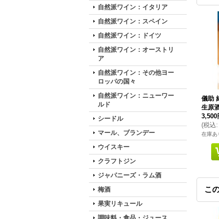
自然派ワイン：イタリア
自然派ワイン：スペイン
自然派ワイン：ドイツ
自然派ワイン：オーストリ
ア
自然派ワイン：その他ヨー
ロッパの国々
自然派ワイン：ニューワー
儀助 
ルド
生原酒 
3,50
シードル
(
税込
:
マール、ブランデー
在庫あ
ウイスキー
クラフトジン
ジャパニーズ・ラム酒
こ
梅酒
果実リキュール
調味料・食品・ジュース