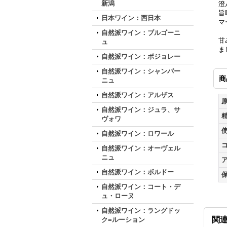
新潟
澄
旨
日本ワイン：西日本
マ
自然派ワイン：ブルゴーニ
甘
ュ
ま
自然派ワイン：ボジョレー
自然派ワイン：シャンパー
商
ニュ
自然派ワイン：アルザス
自然派ワイン：ジュラ、サ
ヴォワ
自然派ワイン：ロワール
自然派ワイン：オーヴェル
ニュ
自然派ワイン：ボルドー
自然派ワイン：コート・デ
ュ・ローヌ
自然派ワイン：ラングドッ
関
ク=ルーション