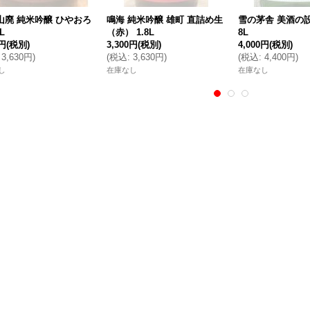
山廃 純米吟醸 ひやおろ
鳴海 純米吟醸 雄町 直詰め生
雪の茅舎 美酒の設計
L
（赤） 1.8L
8L
0円
(税別)
3,300円
(税別)
4,000円
(税別)
3,630円
)
(
税込
:
3,630円
)
(
税込
:
4,400円
)
し
在庫なし
在庫なし