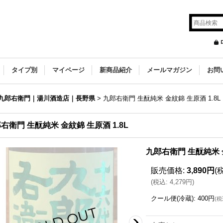
タイプ別
マイページ
新商品紹介
メールマガジン
お問
 九郎右衛門｜湯川酒造店｜長野県
>
九郎右衛門 生酛純米 金紋錦 生原酒 1.8L
右衛門 生酛純米 金紋錦 生原酒 1.8L
九郎右衛門 生酛純米 金
販売価格
:
3,890円
(
(
税込
:
4,279円
)
クール便(冷蔵)
:
400円
(
税