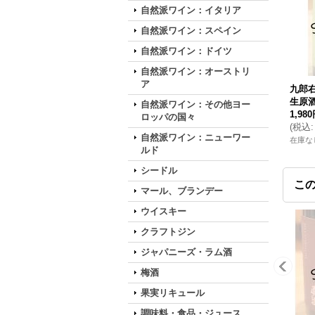
自然派ワイン：イタリア
自然派ワイン：スペイン
自然派ワイン：ドイツ
自然派ワイン：オーストリ
ア
九郎右
生原酒 
自然派ワイン：その他ヨー
1,98
ロッパの国々
(
税込
:
自然派ワイン：ニューワー
在庫な
ルド
シードル
こ
マール、ブランデー
ウイスキー
クラフトジン
ジャパニーズ・ラム酒
梅酒
果実リキュール
調味料・食品・ジュース