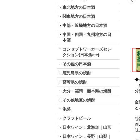
東北地方の日本酒
関東地方の日本酒
中部・近畿地方の日本酒
中国・四国・九州地方の日
本酒
コンセプトワーカーズセレ
クション(日本酒etc)
その他の日本酒
鹿児島県の焼酎
◆
宮崎県の焼酎
生
分
大分・福岡・熊本県の焼酎
その他地区の焼酎
金
と
泡盛
クラフトビール
◎
澄
日本ワイン：北海道｜山形
味
日本ワイン：長野｜山梨｜