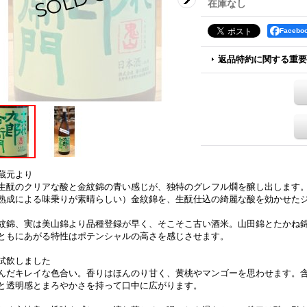
在庫なし
Faceb
返品特約に関する重要
蔵元より
酛のクリアな酸と金紋錦の青い感じが、独特のグレフル燗を醸し出します。
熟成による味乗りが素晴らしい）金紋錦を、生酛仕込の綺麗な酸を効かせた
紋錦、実は美山錦より品種登録が早く、そこそこ古い酒米。山田錦とたかね
ともにあがる特性はポテンシャルの高さを感じさせます。
試飲しました
んだキレイな色合い。香りはほんのり甘く、黄桃やマンゴーを思わせます。
と透明感とまろやかさを持って口中に広がります。