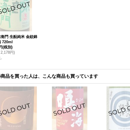
衛門 生酛純米 金紋錦
720ml
0円
(税別)
2,178円
)
し
の商品を買った人は、こんな商品も買っています