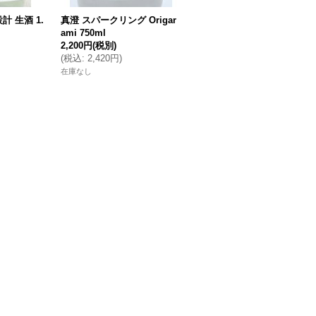
 生酒 1.
真澄 スパークリング Origar
真澄 純米 茅色 KAYA 1.8L
ami 750ml
2,200円
(税別)
2,200円
(税別)
(
税込
:
2,420円
)
(
税込
:
2,420円
)
在庫なし
在庫なし