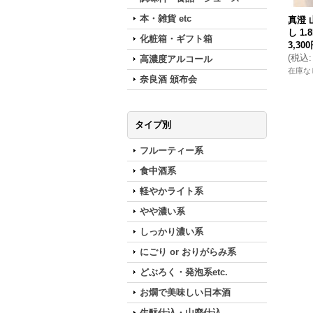
本・雑貨 etc
真澄 
し 1.8
化粧箱・ギフト箱
3,30
(
税込
:
高濃度アルコール
在庫な
奈良酒 頒布会
タイプ別
フルーティー系
食中酒系
軽やかライト系
やや濃い系
しっかり濃い系
にごり or おりがらみ系
どぶろく・発泡系etc.
お燗で美味しい日本酒
生酛仕込・山廃仕込