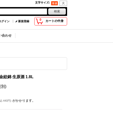
文字サイズ
:
0
カートの中身
ログイン
新規登録
い合わせ
紋錦 生原酒 1.8L
税別)
がかかります。
込
:
440円
)