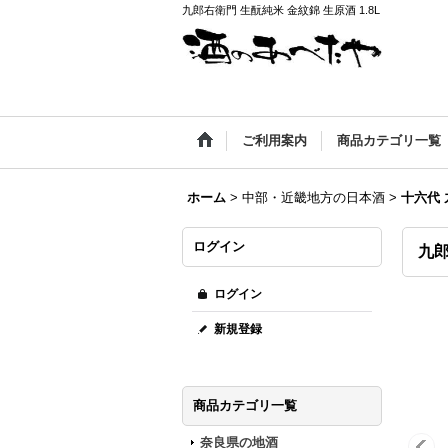
九郎右衛門 生酛純米 金紋錦 生原酒 1.8L
ご利用案内
商品カテゴリ一覧
ホーム
>
中部・近畿地方の日本酒
>
十六代
ログイン
九郎
ログイン
新規登録
商品カテゴリ一覧
奈良県の地酒