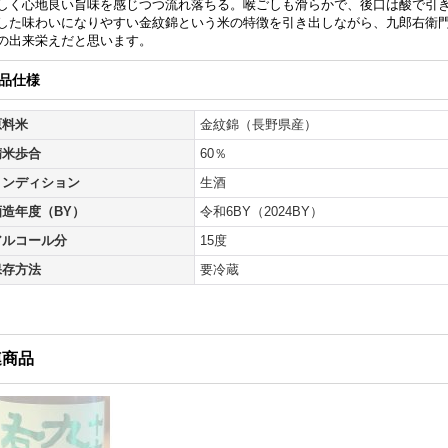
しく心地良い旨味を感じつつ流れ落ちる。喉ごしも滑らかで、後口は酸で引
した味わいになりやすい金紋錦という米の特徴を引き出しながら、九郎右衛
の出来栄えだと思います。
品仕様
原料米
金紋錦（長野県産）
精米歩合
60％
コンディション
生酒
酒造年度（BY）
令和6BY（2024BY）
アルコール分
15度
保存方法
要冷蔵
連商品