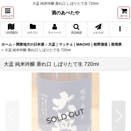
大盃 純米吟醸 垂れ口 しぼりたて生 720ml
酒のあべたや
メニュー
カート
ご利用案内
カテゴリ
マイページ
商品検索
メルマガ
ホーム
>
関東地方の日本酒
>
大盃｜マッチョ｜MACHO｜牧野酒造｜群馬県
>
大盃 純米吟醸 垂れ口 しぼりたて生 720ml
大盃 純米吟醸 垂れ口 しぼりたて生 720ml