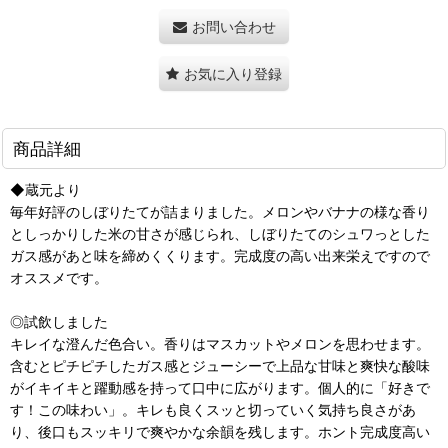
お問い合わせ
お気に入り登録
商品詳細
◆蔵元より
毎年好評のしぼりたてが詰まりました。メロンやバナナの様な香り
としっかりした米の甘さが感じられ、しぼりたてのシュワっとした
ガス感があと味を締めくくります。完成度の高い出来栄えですので
オススメです。
◎試飲しました
キレイな澄んだ色合い。香りはマスカットやメロンを思わせます。
含むとピチピチしたガス感とジューシーで上品な甘味と爽快な酸味
がイキイキと躍動感を持って口中に広がります。個人的に「好きで
す！この味わい」。キレも良くスッと切っていく気持ち良さがあ
り、後口もスッキリで爽やかな余韻を残します。ホント完成度高い