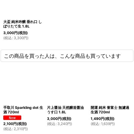
大盃 純米吟醸 垂れ口 し
ぼりたて生 1.8L
3,000
円
(税別)
(
税込
:
3,300
円
)
この商品を買った人は、こんな商品も買っています
手取川 Sparkling dot 生
片上醤油 天然醸造醤油
開運 純米 誉富士 無濾過
酒 720ml
うす口 1.8L
生酒 720ml
3,000
円
(税別)
1,490
円
(税別)
(
税込
:
3,240
円
)
(
税込
:
1,639
円
)
2,100
円
(税別)
(
税込
:
2,310
円
)