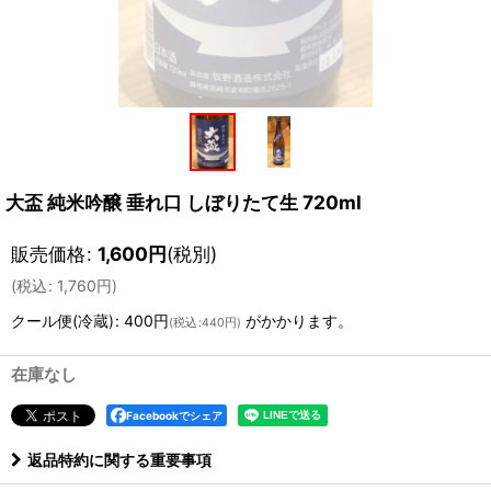
大盃 純米吟醸 垂れ口 しぼりたて生 720ml
販売価格
:
1,600
円
(税別)
(
税込
:
1,760
円
)
クール便(冷蔵)
:
400円
がかかります。
(
税込
:
440円
)
在庫なし
Facebookでシェア
返品特約に関する重要事項