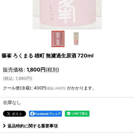
篠峯 ろくまる 雄町 無濾過生原酒 720ml
販売価格
:
1,800
円
(税別)
(
税込
:
1,980
円
)
クール便(冷蔵)
:
400円
がかかります。
(
税込
:
440円
)
在庫なし
Facebookでシェア
返品特約に関する重要事項