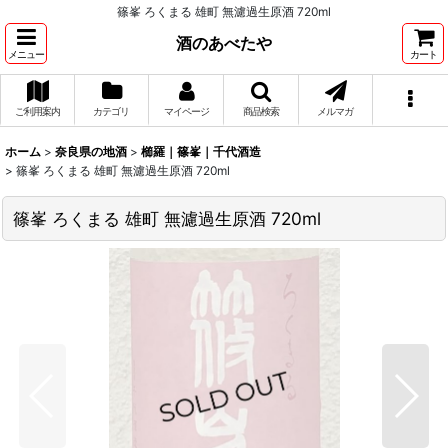
篠峯 ろくまる 雄町 無濾過生原酒 720ml
酒のあべたや
メニュー
カート
ご利用案内
カテゴリ
マイページ
商品検索
メルマガ
ホーム
>
奈良県の地酒
>
櫛羅｜篠峯｜千代酒造
>
篠峯 ろくまる 雄町 無濾過生原酒 720ml
篠峯 ろくまる 雄町 無濾過生原酒 720ml