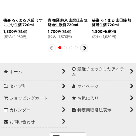
篠峯 ろくまる 八反 うす
青 櫛羅 純米 山廃仕込 無
篠峯 ろくまる 山田錦 無
にごり生酒 720ml
濾過生原酒 720ml
濾過生酒 720ml
1,800
円
(税別)
1,700
円
(税別)
1,800
円
(税別)
(
税込
:
1,980
円
)
(
税込
:
1,870
円
)
(
税込
:
1,980
円
)
最近チェックしたアイテ
ホーム
ム
タイプ別
マイページ
ショッピングカート
お気に入り
カレンダー
特定商取引法表示
お問い合わせ