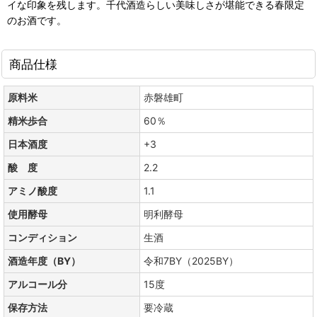
イな印象を残します。千代酒造らしい美味しさが堪能できる春限定
のお酒です。
商品仕様
原料米
赤磐雄町
精米歩合
60％
日本酒度
+3
酸 度
2.2
アミノ酸度
1.1
使用酵母
明利酵母
コンディション
生酒
酒造年度（BY）
令和7BY（2025BY）
アルコール分
15度
保存方法
要冷蔵