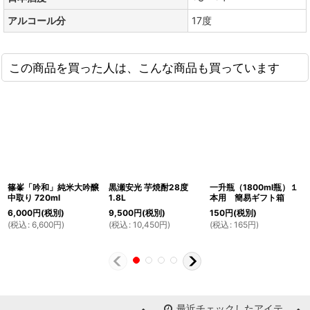
アルコール分
17度
この商品を買った人は、こんな商品も買っています
篠峯「吟和」純米大吟醸
黒瀬安光 芋焼酎28度
一升瓶（1800ml瓶）１
中取り 720ml
1.8L
本用 簡易ギフト箱
6,000
円
(税別)
9,500
円
(税別)
150
円
(税別)
(
税込
:
6,600
円
)
(
税込
:
10,450
円
)
(
税込
:
165
円
)
最近チェックしたアイテ