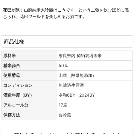
花巴が醸す山廃純米大吟醸はこうです、という主張を飲むほどに感
じられ、花巴ワールドを楽しめるお酒です。
商品仕様
原料米
奈良県内 契約栽培酒米
精米歩合
50％
使用酵母
山廃（酵母無添加）
コンディション
無濾過生原酒
酒造年度（BY）
令和6BY（2024BY）
アルコール分
17度
保存方法
要冷蔵