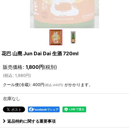
花巴 山廃 Jun Dai Dai 生酒 720ml
販売価格
:
1,800
円
(税別)
(
税込
:
1,980
円
)
クール便(冷蔵)
:
400円
がかかります。
(
税込
:
440円
)
在庫なし
Facebookでシェア
返品特約に関する重要事項