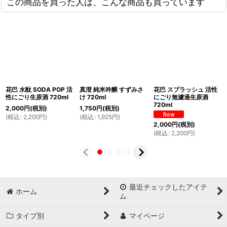
この商品を買った人は、こんな商品も買っています
花巴 水酛 SODA POP 活
真澄 純米吟醸 すずみさ
花巴 スプラッシュ 活性
性にごり生原酒 720ml
け 720ml
にごり無濾過生原酒
720ml
2,000
円
(税別)
1,750
円
(税別)
(
税込
:
2,200
円
)
(
税込
:
1,925
円
)
2,000
円
(税別)
(
税込
:
2,200
円
)
最近チェックしたアイテ
ホーム
ム
タイプ別
マイページ