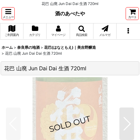
花巴 山廃 Jun Dai Dai 生酒 720ml
酒のあべたや
メニュー
カート
ご利用案内
カテゴリ
マイページ
商品検索
メルマガ
ホーム
>
奈良県の地酒
>
花巴(はなともえ)｜美吉野醸造
>
花巴 山廃 Jun Dai Dai 生酒 720ml
花巴 山廃 Jun Dai Dai 生酒 720ml