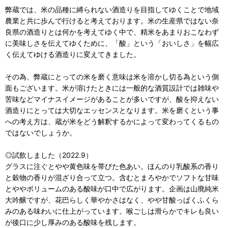
弊蔵では、米の品種に縛られない酒造りを目指してゆくことで地域
農業と共に歩んで行けると考えております。米の生産県ではない奈
良県の酒造りとは何かを考えてゆく中で、精米をあまりおこなわず
に美味しさを伝えてゆくために、「酸」という「おいしさ」を幅広
く伝えてゆける酒造りに変えてきました。
その為、弊蔵にとっての米を磨く意味は米を溶かし切る為という側
面もございます。米が溶けたときには一般的な酒質設計では雑味や
苦味などマイナスイメージがあることが多いですが、酸を抑えない
酒造りにとっては大切なエッセンスとなります。米を磨くという事
への考え方は、蔵が米をどう解釈するかによって変わってくるもの
ではないでしょうか。
◎試飲しました（2022.9）
グラスに注ぐとやや黄色味を帯びた色あい。ほんのり乳酸系の香り
と穀物の香りが混ざり合って立つ。含むとまろやかでソフトな甘味
とややボリュームのある酸味が口中で広がります。企画は山廃純米
大吟醸ですが、花巴らしく華やかさはなく、やや甘酸っぱくふくら
みのある味わいに仕上がっています。喉ごしは滑らかでキレも良い
が後口に少し厚みのある酸味を残します。