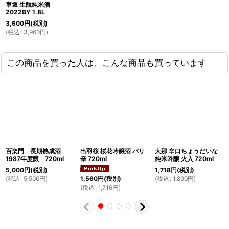
車坂 生酛純米酒
2022BY 1.8L
3,600
円
(税別)
(
税込
:
3,960
円
)
この商品を買った人は、こんな商品も買っています
百楽門 長期熟成酒
出羽桜 桜花吟醸酒 バリ
大那 辛口ちょうだいな
1987年度醸 720ml
辛 720ml
純米吟醸 火入 720ml
5,000
円
(税別)
1,718
円
(税別)
(
税込
:
5,500
円
)
(
税込
:
1,890
円
)
1,560
円
(税別)
(
税込
:
1,716
円
)