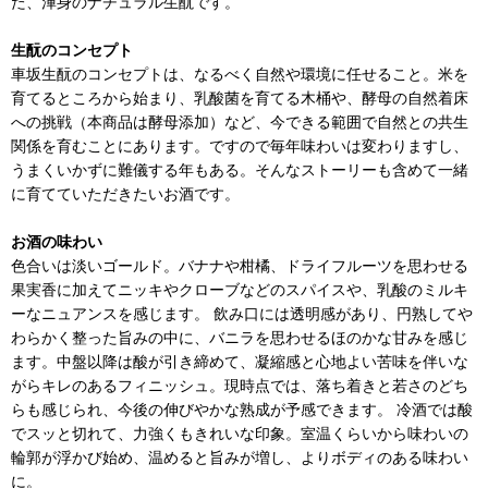
た、渾身のナチュラル生酛です。
生酛のコンセプト
車坂生酛のコンセプトは、なるべく自然や環境に任せること。米を
育てるところから始まり、乳酸菌を育てる木桶や、酵母の自然着床
への挑戦（本商品は酵母添加）など、今できる範囲で自然との共生
関係を育むことにあります。ですので毎年味わいは変わりますし、
うまくいかずに難儀する年もある。そんなストーリーも含めて一緒
に育てていただきたいお酒です。
お酒の味わい
色合いは淡いゴールド。バナナや柑橘、ドライフルーツを思わせる
果実香に加えてニッキやクローブなどのスパイスや、乳酸のミルキ
ーなニュアンスを感じます。 飲み口には透明感があり、円熟してや
わらかく整った旨みの中に、バニラを思わせるほのかな甘みを感じ
ます。中盤以降は酸が引き締めて、凝縮感と心地よい苦味を伴いな
がらキレのあるフィニッシュ。現時点では、落ち着きと若さのどち
らも感じられ、今後の伸びやかな熟成が予感できます。 冷酒では酸
でスッと切れて、力強くもきれいな印象。室温くらいから味わいの
輪郭が浮かび始め、温めると旨みが増し、よりボディのある味わい
に。