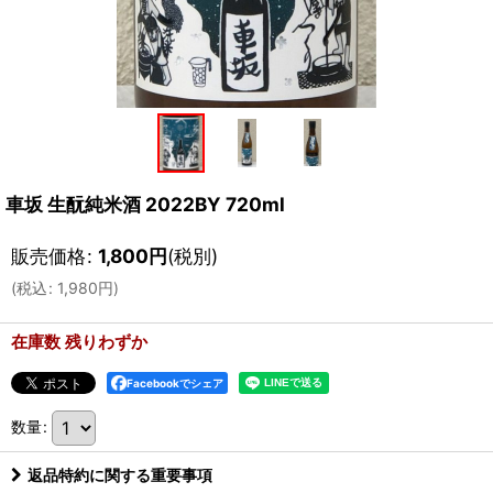
車坂 生酛純米酒 2022BY 720ml
販売価格
:
1,800
円
(税別)
(
税込
:
1,980
円
)
在庫数 残りわずか
Facebookでシェア
数量
:
返品特約に関する重要事項