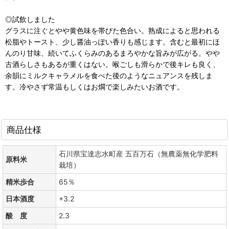
◎試飲しました
グラスに注ぐとやや黄色味を帯びた色合い。熟成によると思われる
松脂やトースト、少し醤油っぽい香りも感じます。含むと最初にほ
んのり甘味、続いてふくらみのあるまろやかな旨みが広がる。やや
古酒らしさもあるが重くはない。喉ごしも滑らかで後キレも良く、
余韻にミルクキャラメルを食べた後のようなニュアンスを残しま
す。冷やさず常温もしくはお燗で楽しみたいお酒です。
商品仕様
石川県宝達志水町産 五百万石（無農薬無化学肥料
原料米
栽培）
精米歩合
65％
日本酒度
+3.2
酸 度
2.3