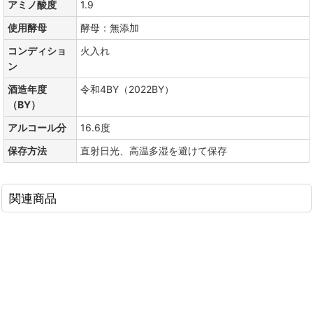
アミノ酸度
1.9
使用酵母
酵母：無添加
コンディショ
火入れ
ン
酒造年度
令和4BY（2022BY）
（BY）
アルコール分
16.6度
保存方法
直射日光、高温多湿を避けて保存
関連商品