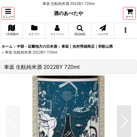
車坂 生酛純米酒 2022BY 720ml
酒のあべたや
メニュー
カート
ご利用案内
カテゴリ
マイページ
商品検索
メルマガ
ホーム
>
中部・近畿地方の日本酒
>
車坂｜吉村秀雄商店｜和歌山県
>
車坂 生酛純米酒 2022BY 720ml
車坂 生酛純米酒 2022BY 720ml