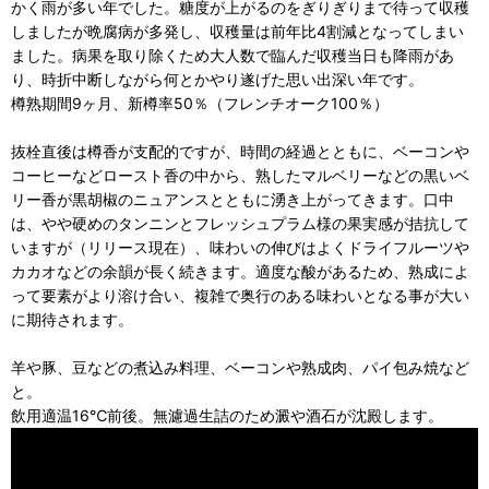
かく雨が多い年でした。糖度が上がるのをぎりぎりまで待って収穫
しましたが晩腐病が多発し、収穫量は前年比4割減となってしまい
ました。病果を取り除くため大人数で臨んだ収穫当日も降雨があ
り、時折中断しながら何とかやり遂げた思い出深い年です。
樽熟期間9ヶ月、新樽率50％（フレンチオーク100％）
抜栓直後は樽香が支配的ですが、時間の経過とともに、ベーコンや
コーヒーなどロースト香の中から、熟したマルベリーなどの黒いベ
リー香が黒胡椒のニュアンスとともに湧き上がってきます。口中
は、やや硬めのタンニンとフレッシュプラム様の果実感が拮抗して
いますが（リリース現在）、味わいの伸びはよくドライフルーツや
カカオなどの余韻が長く続きます。適度な酸があるため、熟成によ
って要素がより溶け合い、複雑で奥行のある味わいとなる事が大い
に期待されます。
羊や豚、豆などの煮込み料理、ベーコンや熟成肉、パイ包み焼など
と。
飲用適温16℃前後。無濾過生詰のため澱や酒石が沈殿します。