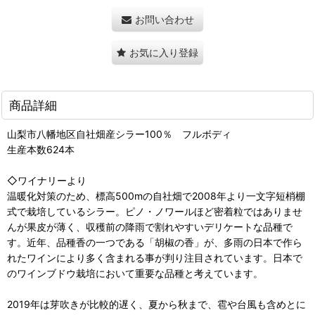
お問い合わせ
お気に入り登録
商品詳細
山梨市八幡地区自社畑産シラー100％ フルボディ
生産本数624本
◇ワイナリーより
温暖化対策のため、標高500mの自社畑で2008年より一文字短梢棚
式で栽培しているシラー。ピノ・ノワールほど密着粒ではありませ
んが果皮が薄く、収穫前の降雨で割れやすいデリケートな品種で
す。近年、品種香の一つである「胡椒の香」が、多雨の日本で作ら
れたワインにより多く含まれる事が判り注目されています。日本で
のワインブドウ栽培において重要な品種と考えています。
2019年は芽吹きが比較的遅く、夏から秋まで、雹や台風も含めとに