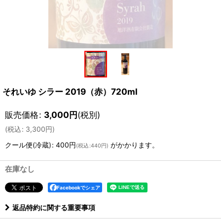
それいゆ シラー 2019（赤）720ml
販売価格
:
3,000
円
(税別)
(
税込
:
3,300
円
)
クール便(冷蔵)
:
400円
がかかります。
(
税込
:
440円
)
在庫なし
Facebookでシェア
返品特約に関する重要事項