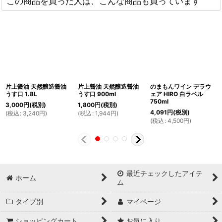
この商品を買った人は、こんな商品も買っています
片上醤油 天然醸造醤油
片上醤油 天然醸造醤油
のまもんワイン デラウ
うす口 1.8L
うす口 900ml
ェア HIRO 白ラベル
750ml
3,000
円
(税別)
1,800
円
(税別)
4,091
円
(税別)
(
税込
:
3,240
円
)
(
税込
:
1,944
円
)
(
税込
:
4,500
円
)
最近チェックしたアイテ
ホーム
ム
タイプ別
マイページ
ショッピングカート
お気に入り