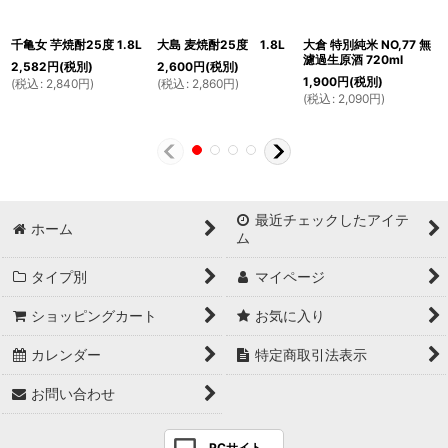
千亀女 芋焼酎25度 1.8L
大島 麦焼酎25度 1.8L
大倉 特別純米 NO,77 無
濾過生原酒 720ml
2,582
円
(税別)
2,600
円
(税別)
1,900
円
(税別)
(
税込
:
2,840
円
)
(
税込
:
2,860
円
)
(
税込
:
2,090
円
)
最近チェックしたアイテ
ホーム
ム
タイプ別
マイページ
ショッピングカート
お気に入り
カレンダー
特定商取引法表示
お問い合わせ
PCサイト