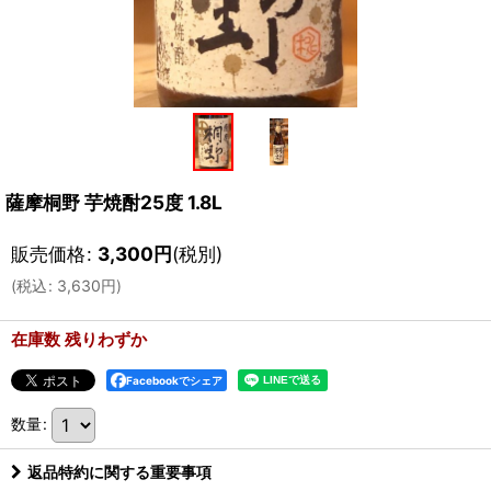
薩摩桐野 芋焼酎25度 1.8L
販売価格
:
3,300
円
(税別)
(
税込
:
3,630
円
)
在庫数 残りわずか
Facebookでシェア
数量
:
返品特約に関する重要事項