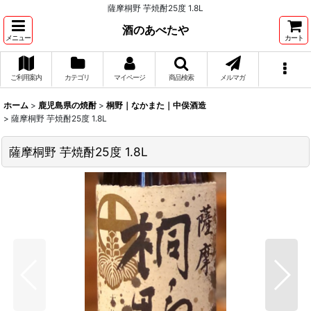
薩摩桐野 芋焼酎25度 1.8L
酒のあべたや
メニュー
カート
ご利用案内
カテゴリ
マイページ
商品検索
メルマガ
ホーム
>
鹿児島県の焼酎
>
桐野｜なかまた｜中俣酒造
>
薩摩桐野 芋焼酎25度 1.8L
薩摩桐野 芋焼酎25度 1.8L