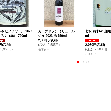
ゆ ピノノワール 2023
カーブドッチ ミリュ・ルー
七水 純米62 山田錦
ろく（赤） 720ml
ジュ 2023 赤 750ml
ml
2,350円
(税別)
0円
(税別)
(
税込
:
2,585円
)
2,080円
(税別)
3,960円
)
(
税込
:
2,288円
)
在庫あり
り
在庫あり