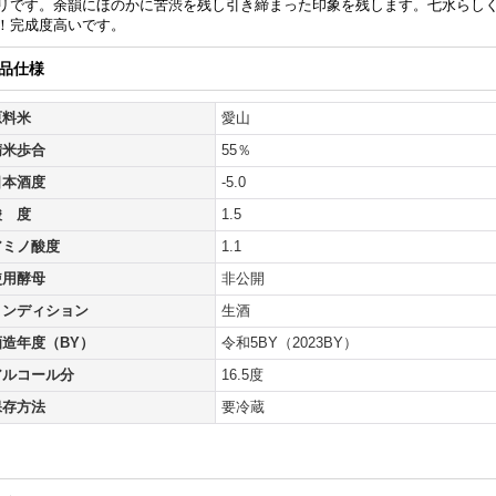
リです。余韻にほのかに苦渋を残し引き締まった印象を残します。七水らし
！完成度高いです。
品仕様
原料米
愛山
精米歩合
55％
日本酒度
-5.0
酸 度
1.5
アミノ酸度
1.1
使用酵母
非公開
コンディション
生酒
酒造年度（BY）
令和5BY（2023BY）
アルコール分
16.5度
保存方法
要冷蔵