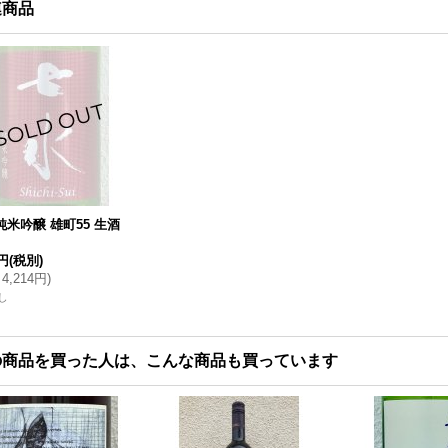
連商品
純米吟醸 雄町55 生酒
1円
(税別)
4,214円
)
し
の商品を買った人は、こんな商品も買っています