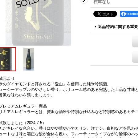
在庫なし
Faceb
返品特約に関する重要
蔵元より
米のダイヤモンドと評される「愛山」を使用した純米吟醸酒。
ューシーアップルのやさしい香り、ボリューム感のある完熟した上品な甘味
贅沢な味わいを醸し出します。
プレミアムレギュラー商品
リミアムレギュラーとは、贅沢な酒米や特別な仕込みなど特別感のあるカテ
試飲しました（2024.7.5）
んだキレイな色合い。香りはやや華やかでカリン、洋ナシ、白桃などを思わ
ュートな甘味と端正な酸が全体を覆い、フルーティータイプながら輪郭のハ