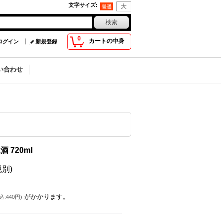
文字サイズ
:
0
カートの中身
ログイン
新規登録
い合わせ
 720ml
税別)
がかかります。
込
:
440円
)