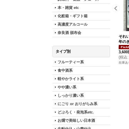
本・雑貨 etc
化粧箱・ギフト箱
高濃度アルコール
奈良酒 頒布会
それい
年のき
タイプ別
3,60
(
税込
:
フルーティー系
在庫あ
食中酒系
軽やかライト系
やや濃い系
しっかり濃い系
にごり or おりがらみ系
どぶろく・発泡系etc.
お燗で美味しい日本酒
生酛仕込・山廃仕込