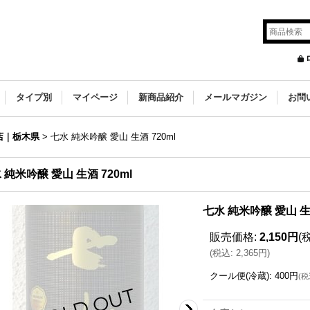
タイプ別
マイページ
新商品紹介
メールマガジン
お問
店｜栃木県
>
七水 純米吟醸 愛山 生酒 720ml
 純米吟醸 愛山 生酒 720ml
七水 純米吟醸 愛山 生酒
販売価格
:
2,150円
(
(
税込
:
2,365円
)
クール便(冷蔵)
:
400円
(
税