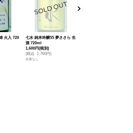
 火入 720
七水 純米吟醸55 夢ささら 生
それいゆ シラー 2022年のき
酒 720ml
ろく（赤） 720ml
1,600円
(税別)
3,300円
(税別)
(
税込
:
1,760円
)
(
税込
:
3,630円
)
在庫なし
在庫なし