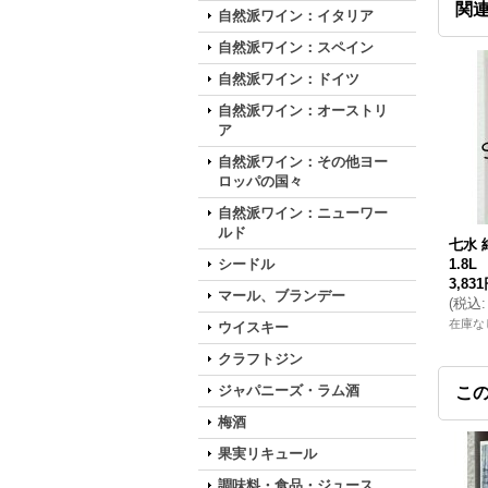
関
自然派ワイン：イタリア
自然派ワイン：スペイン
自然派ワイン：ドイツ
自然派ワイン：オーストリ
ア
自然派ワイン：その他ヨー
ロッパの国々
自然派ワイン：ニューワー
ルド
七水 
シードル
1.8L
3,83
マール、ブランデー
(
税込
:
在庫な
ウイスキー
クラフトジン
ジャパニーズ・ラム酒
こ
梅酒
果実リキュール
調味料・食品・ジュース