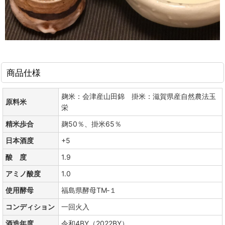
商品仕様
麹米：会津産山田錦 掛米：滋賀県産自然農法玉
原料米
栄
精米歩合
麹50％、掛米65％
日本酒度
+5
酸 度
1.9
アミノ酸度
1.0
使用酵母
福島県酵母TM‐１
コンディション
一回火入
酒造年度
令和4BY（2022BY）