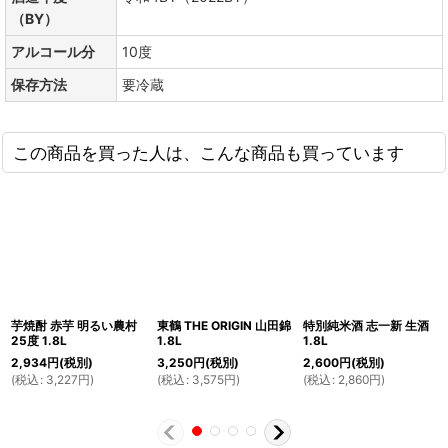
（BY）
アルコール分
10度
保存方法
要冷蔵
この商品を買った人は、こんな商品も買っています
芋焼酎 赤芋 明るい農村
東鶴 THE ORIGIN 山田錦
特別純米酒 志一新 生酒
25度 1.8L
1.8L
1.8L
2,934
円
(税別)
3,250
円
(税別)
2,600
円
(税別)
(
税込
:
3,227
円
)
(
税込
:
3,575
円
)
(
税込
:
2,860
円
)