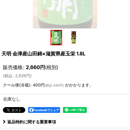
天明 会津産山田錦×滋賀県産玉栄 1.8L
販売価格
:
2,660
円
(税別)
(
税込
:
2,926
円
)
クール便(冷蔵)
:
400円
がかかります。
(
税込
:
440円
)
在庫なし
Facebookでシェア
返品特約に関する重要事項