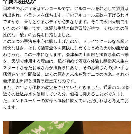
“白麹四段仕込み”
日本酒のボディ感はアルコールです。アルコールを幹として酒質は
構成され、バランスを保ちます。そのアルコール度数を下げるわけ
ですから、替りとなるボディが必要なります。そこで今回天明で用
いたのが「酸」です。無添加生酛と白麹四段が持つ、それぞれの個
性的な「酸」の習得を目指しました。
この３つの手法を中心に醸し上げたのが、ドライでクールな余韻と
軽快な甘さ、そして酒質全体を爽快にしめてまとめる天明の酸が合
わさった、この一本になります。会津産の山田錦と滋賀県産の玉栄
を、天明で使用する理由は、私が初めて酒蔵を体験し醸造家人生を
スタートさせたお蔵さんが滋賀県にあり、そのお蔵さんの担い手も
曙酒造で４年間修業。ぼくの原点と未来を繋ぐ二つのお米。それが
会津産山田錦と滋賀県産玉栄なのです。
また、昨年より価格の改定をさせていただきました。通常の１.３倍
近くの仕込み水を使用している分、価格に抑えることができまし
た。エンドユーザーの皆様へ気軽に飲んでいただければと考えてお
ります。