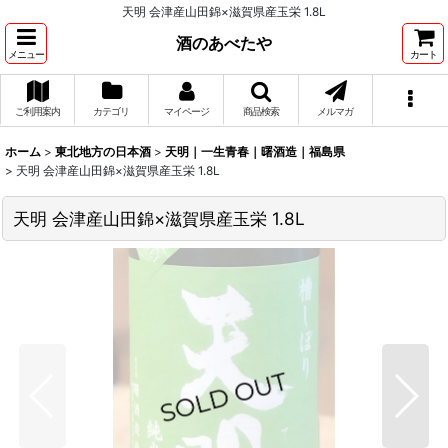
天明 会津産山田錦×滋賀県産玉栄 1.8L
酒のあべたや
メニュー
カート
ご利用案内
カテゴリ
マイページ
商品検索
メルマガ
ホーム
>
東北地方の日本酒
>
天明｜一生青春｜曙酒造｜福島県
>
天明 会津産山田錦×滋賀県産玉栄 1.8L
天明 会津産山田錦×滋賀県産玉栄 1.8L