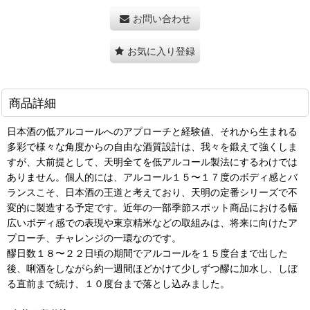
お問い合わせ
お気に入り登録
商品詳細
日本酒の低アルコールへのアプローチと経験値、それから生まれる
多彩で様々な角度からの自由な酒質設計は、我々を鍛えて強くしま
すが、大前提として、天明全てを低アルコール製法にするわけでは
ありません。個人的には、アルコール１５〜１７度のボディ感とバ
ランスこそ、日本酒の王道と考えており、天明の定番シリーズで不
変的に製造する予定です。近年の一部季節スポット商品における幅
広いボディ感での表現や東京精米などの取組みは、将来に向けたア
プローチ、チャレンジの一環なのです。
醪日数１８〜２２日頃の期間でアルコールを１５度台まで出した
後、唎酒をしながら約一週間ほどかけて少しずつ醪に加水し、しぼ
る直前まで続け、１０度台まで落とし込みました。