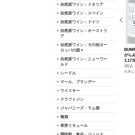
自然派ワイン：イタリア
自然派ワイン：スペイン
自然派ワイン：ドイツ
自然派ワイン：オーストリ
ア
自然派ワイン：その他ヨー
BUNR
ロッパの国々
がらみ
自然派ワイン：ニューワー
3,17
ルド
(
税込
:
在庫な
シードル
マール、ブランデー
ウイスキー
クラフトジン
ジャパニーズ・ラム酒
梅酒
果実リキュール
調味料・食品・ジュース