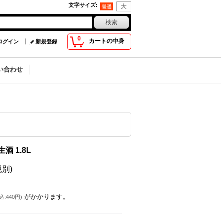
文字サイズ
:
0
カートの中身
ログイン
新規登録
い合わせ
生酒 1.8L
税別)
がかかります。
込
:
440円
)