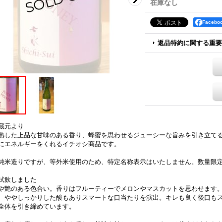
在庫なし
Faceb
返品特約に関する重要
蔵元より
熟した上品な甘味のある香り、蜂蜜を思わせるジューシーな旨みを引き立て
にエネルギーをくれるイチオシ商品です。
純米造りですが、等外米使用のため、特定名称表示はいたしません。数量限
試飲しました
や艶のある色合い。香りはフルーティーでメロンやマスカットを思わせます
、ややしっかりした酸もありスマートな口当たりを演出。キレも良く後口も
全体を引き締めています。