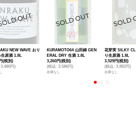
AKU NEW WAVE おり
KURAMOTO64 山田錦 GEN
花芽実 SILKY C
生原酒 1.8L
ERAL DRY 生酒 1.8L
り生原酒 1.8L
3円
(税別)
3,260円
(税別)
3,529円
(税別)
3,490円
)
(
税込
:
3,586円
)
(
税込
:
3,882円
)
し
在庫なし
在庫なし