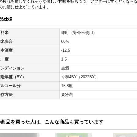
の疲れを癒してくれそうな優しい甘味を持ちつつ、アフターは甘くどくなら
のお酒に仕上がっています。
品仕様
原料米
雄町（等外米使用）
精米歩合
60％
日本酒度
-12.5
酸 度
1.5
コンディション
生酒
酒造年度（BY）
令和4BY（2022BY）
アルコール分
15.8度
保存方法
要冷蔵
の商品を買った人は、こんな商品も買っています