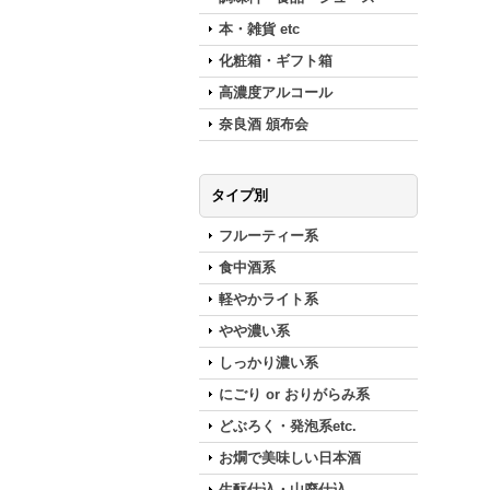
本・雑貨 etc
化粧箱・ギフト箱
高濃度アルコール
奈良酒 頒布会
タイプ別
フルーティー系
食中酒系
軽やかライト系
やや濃い系
しっかり濃い系
にごり or おりがらみ系
どぶろく・発泡系etc.
お燗で美味しい日本酒
生酛仕込・山廃仕込