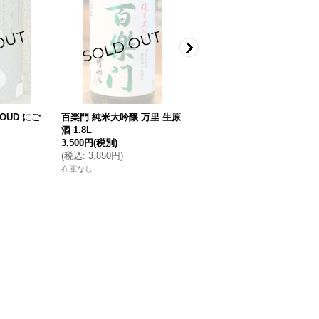
LOUD にご
百楽門 純米大吟醸 万里 生原
稲乃花 白（つくも）無濾過
酒 1.8L
生原酒 1.8L
3,500円
(税別)
3,700円
(税別)
(
税込
:
3,850円
)
(
税込
:
4,070円
)
在庫なし
在庫なし