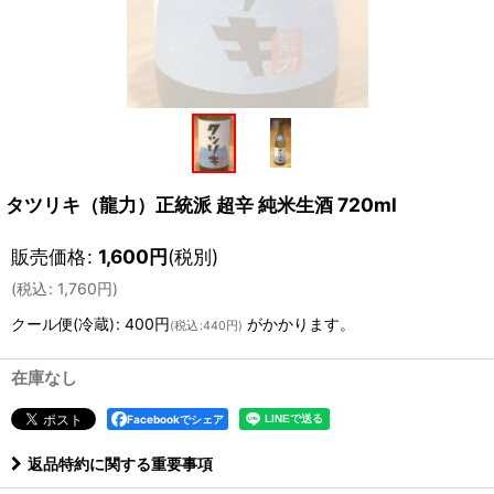
タツリキ（龍力）正統派 超辛 純米生酒 720ml
販売価格
:
1,600
円
(税別)
(
税込
:
1,760
円
)
クール便(冷蔵)
:
400円
がかかります。
(
税込
:
440円
)
在庫なし
Facebookでシェア
返品特約に関する重要事項