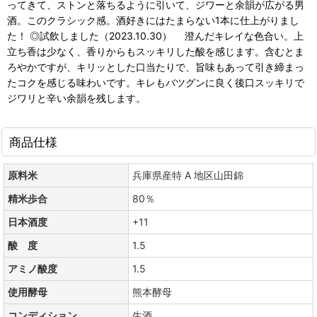
ってきて、ストンと落ちるように引いて、ジワーと余韻が広がる男
酒。このクラシック感。酒好きにはたまらない1本に仕上がりまし
た！ ◎試飲しました（2023.10.30） 澄んだキレイな色合い。上
立ち香は少なく、香りからもスッキリした酸を感じます。含むとま
ろやかですが、キリッとした口当たりで、旨味もあって引き締まっ
たコクを感じる味わいです。キレもバツグンに良く後口スッキリで
ジワリと辛い余韻を残します。
商品仕様
原料米
兵庫県産特 A 地区山田錦
精米歩合
80％
日本酒度
+11
酸 度
1.5
アミノ酸度
1.5
使用酵母
熊本酵母
コンディション
生酒