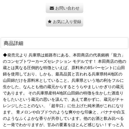
お問い合わせ
お気に入り登録
商品詳細
◆発売元より 兵庫県は姫路市にある、本田商店の代表銘柄「龍力」
のコンセプトワーカーズセレクション モデルです！ 本田商店の他の
蔵とは異なる圧倒的な特徴といえば、原料米の85パーセントに山田
錦を使用しており、しかも、最高品質と言われる兵庫県特A地区の
山田錦だけを原料米としていること。兵庫県という地の利をフルに
生かした、なんとも他の蔵元からするとうらやましいかぎりの蔵元
であります。 その兵庫県産特A地区山田錦の特徴を生かした酒造り
をしたいという蔵元の思いを汲んで、あえて磨かずに、蔵元がチャ
レンジしたことのない、「超辛口」に仕上げた純米酒がこれになり
ます。 青メロンや白ブドウのような爽やかな印象と、バナナや白玉
のようなふくよかな香りが共存しています。他のお酒と飲み比べる
と一発でわかりますが、甘みの要素をほとんど感じない！すっと入