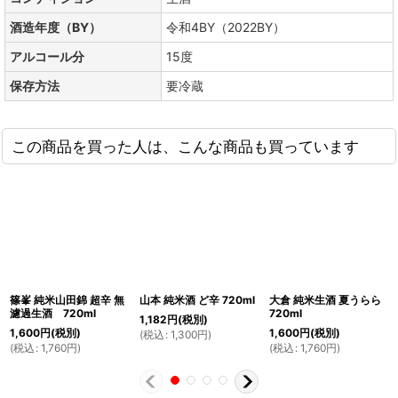
酒造年度（BY）
令和4BY（2022BY）
アルコール分
15度
保存方法
要冷蔵
この商品を買った人は、こんな商品も買っています
篠峯 純米山田錦 超辛 無
山本 純米酒 ど辛 720ml
大倉 純米生酒 夏うらら
濾過生酒 720ml
720ml
1,182
円
(税別)
1,600
円
(税別)
1,600
円
(税別)
(
税込
:
1,300
円
)
(
税込
:
1,760
円
)
(
税込
:
1,760
円
)