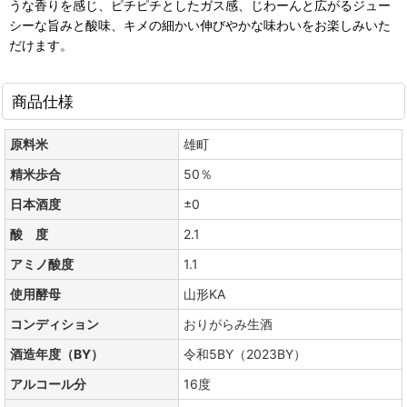
うな香りを感じ、ピチピチとしたガス感、じわーんと広がるジュー
シーな旨みと酸味、キメの細かい伸びやかな味わいをお楽しみいた
だけます。
商品仕様
原料米
雄町
精米歩合
50％
日本酒度
±0
酸 度
2.1
アミノ酸度
1.1
使用酵母
山形KA
コンディション
おりがらみ生酒
酒造年度（BY）
令和5BY（2023BY）
アルコール分
16度