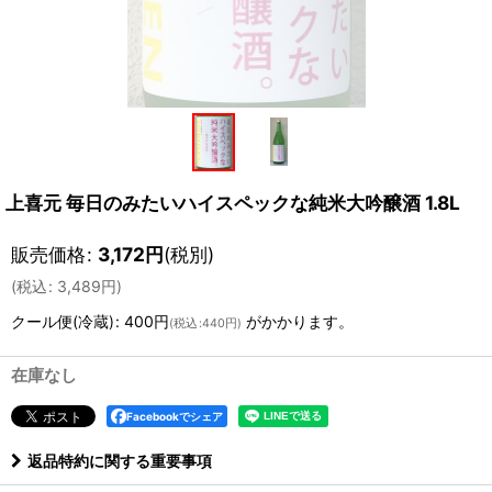
上喜元 毎日のみたいハイスペックな純米大吟醸酒 1.8L
販売価格
:
3,172
円
(税別)
(
税込
:
3,489
円
)
クール便(冷蔵)
:
400円
がかかります。
(
税込
:
440円
)
在庫なし
Facebookでシェア
返品特約に関する重要事項