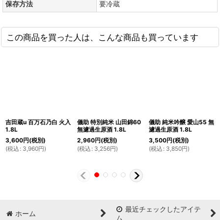
保存方法
要冷蔵
この商品を買った人は、こんな商品も買っています
吉田蔵u 百万石乃白 火入
儀助 特別純米 山田錦60
儀助 純米吟醸 愛山55 無
1.8L
無濾過生原酒 1.8L
濾過生原酒 1.8L
3,600
円
(税別)
2,960
円
(税別)
3,500
円
(税別)
(
税込
:
3,960
円
)
(
税込
:
3,256
円
)
(
税込
:
3,850
円
)
最近チェックしたアイテ
ホーム
ム