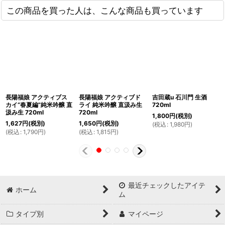
この商品を買った人は、こんな商品も買っています
長陽福娘 アクティブス
長陽福娘 アクティブド
吉田蔵u 石川門 生酒
カイ“春夏編”純米吟醸 直
ライ 純米吟醸 直汲み生
720ml
汲み生 720ml
720ml
1,800
円
(税別)
1,627
円
(税別)
1,650
円
(税別)
(
税込
:
1,980
円
)
(
税込
:
1,790
円
)
(
税込
:
1,815
円
)
最近チェックしたアイテ
ホーム
ム
タイプ別
マイページ