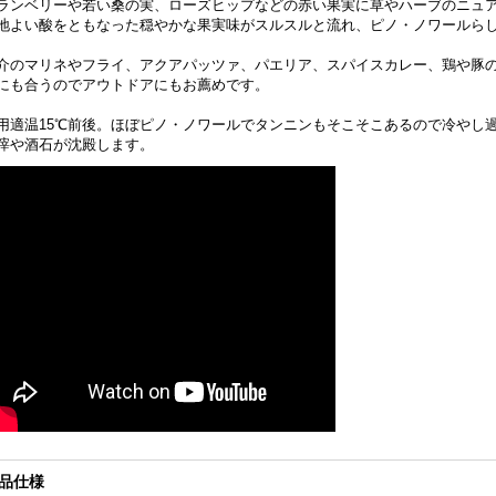
ランベリーや若い桑の実、ローズヒップなどの赤い果実に草やハーブのニュ
地よい酸をともなった穏やかな果実味がスルスルと流れ、ピノ・ノワールら
介のマリネやフライ、アクアパッツァ、パエリア、スパイスカレー、鶏や豚
にも合うのでアウトドアにもお薦めです。
用適温15℃前後。ほぼピノ・ノワールでタンニンもそこそこあるので冷やし
滓や酒石が沈殿します。
品仕様