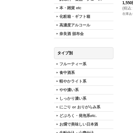
1,55
本・雑貨 etc
(
税込
:
在庫あ
化粧箱・ギフト箱
高濃度アルコール
奈良酒 頒布会
タイプ別
フルーティー系
食中酒系
軽やかライト系
やや濃い系
しっかり濃い系
にごり or おりがらみ系
どぶろく・発泡系etc.
お燗で美味しい日本酒
生酛仕込・山廃仕込