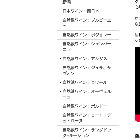
ク
新潟
心
日本ワイン：西日本
魚
自然派ワイン：ブルゴーニ
魚
ュ
自然派ワイン：ボジョレー
飲
め
自然派ワイン：シャンパー
ニュ
自然派ワイン：アルザス
自然派ワイン：ジュラ、サ
ヴォワ
自然派ワイン：ロワール
自然派ワイン：オーヴェル
ニュ
自然派ワイン：ボルドー
自然派ワイン：コート・デ
ュ・ローヌ
自然派ワイン：ラングドッ
ク=ルーション
商