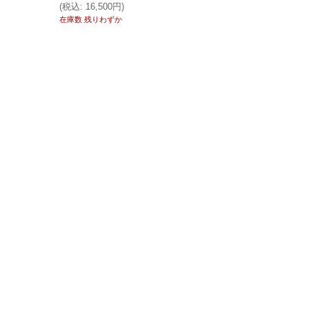
(
税込
:
16,500円
)
1,735円
(税別)
(
税込
:
1,909円
)
在庫数 残りわずか
在庫あり