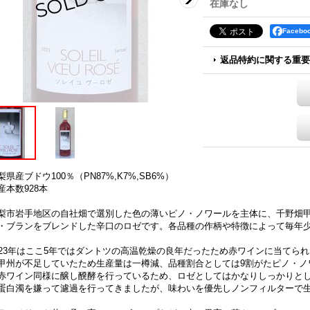
在庫なし
Faceb
返品特約に関する重要
梨県産ブドウ100％（PN87%,K7%,SB6%）
産本数928本
梨市岩手地区の自社畑で選別した色の薄いピノ・ノワールを主体に、千野畑
・ブランをブレンドした辛口のロゼです。各品種の作柄や特徴によって毎年
023年はここ5年ではダントツの高温乾燥の良年だったため赤ワインに当てら
甲州が不足していたため生産量は一樽減、品種割合としては9割がたピノ・ノ
赤ワイン同様に醸し醗酵を行っているため、ロゼとしてはかなりしっかりと
蛋白濁を嫌って濾過を行ってきましたが、味わいを優先しノンフィルターで