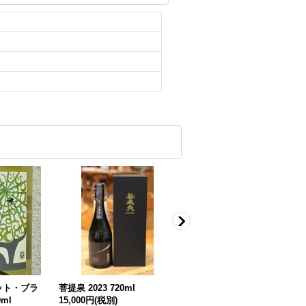
ット・ブラ
菩提泉 2023 720ml
井筒 果汁発酵 生ワイン （ロ
ml
15,000円
(税別)
ゼ）720ml