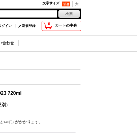
文字サイズ
:
0
カートの中身
ログイン
新規登録
い合わせ
3 720ml
税別)
がかかります。
込
:
440円
)