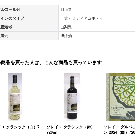
アルコール分
11.5％
ワインのタイプ
（赤）ミディアムボディ
生産地域
山梨県
醸造元
旭洋酒
の商品を買った人は、こんな商品も買っています
ユ クラシック（白）7
ソレイユ クラシック（赤）
ソレイユ グルペ
720ml
ン 2024（白）720