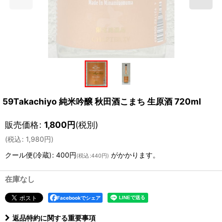
59Takachiyo 純米吟醸 秋田酒こまち 生原酒 720ml
販売価格
:
1,800
円
(税別)
(
税込
:
1,980
円
)
クール便(冷蔵)
:
400円
がかかります。
(
税込
:
440円
)
在庫なし
Facebookでシェア
返品特約に関する重要事項