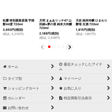
松露 特別蒸留原酒 芋焼
天明 まぁあリッチ47 山
天吹 純米吟醸 ひまわり
酎44度 720ml
田錦×夢の香 純米大吟醸
酵母 生酒 720ml
720ml
3,850
円
(税別)
1,815
円
(税別)
2,189
円
(税別)
(
税込
:
4,235
円
)
(
税込
:
1,997
円
)
(
税込
:
2,408
円
)
最近チェックしたアイテ
ホーム
ム
タイプ別
マイページ
ショッピングカート
お気に入り
カレンダー
特定商取引法表示
お問い合わせ