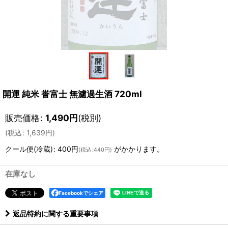
開運 純米 誉富士 無濾過生酒 720ml
販売価格
:
1,490
円
(税別)
(
税込
:
1,639
円
)
クール便(冷蔵)
:
400円
がかかります。
(
税込
:
440円
)
在庫なし
Facebookでシェア
返品特約に関する重要事項