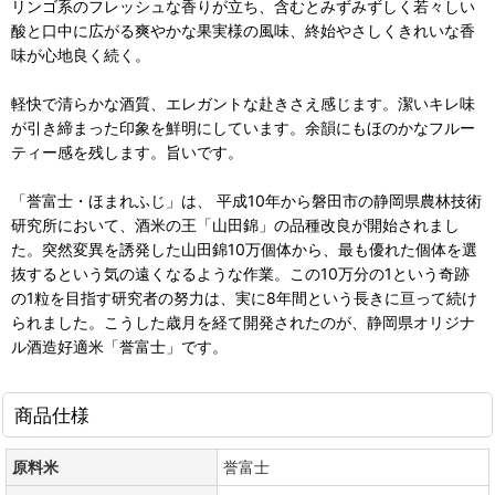
リンゴ系のフレッシュな香りが立ち、含むとみずみずしく若々しい
酸と口中に広がる爽やかな果実様の風味、終始やさしくきれいな香
味が心地良く続く。
軽快で清らかな酒質、エレガントな赴きさえ感じます。潔いキレ味
が引き締まった印象を鮮明にしています。余韻にもほのかなフルー
ティー感を残します。旨いです。
「誉富士・ほまれふじ」は、 平成10年から磐田市の静岡県農林技術
研究所において、酒米の王「山田錦」の品種改良が開始されまし
た。突然変異を誘発した山田錦10万個体から、最も優れた個体を選
抜するという気の遠くなるような作業。この10万分の1という奇跡
の1粒を目指す研究者の努力は、実に8年間という長きに亘って続け
られました。こうした歳月を経て開発されたのが、静岡県オリジナ
ル酒造好適米「誉富士」です。
商品仕様
原料米
誉富士