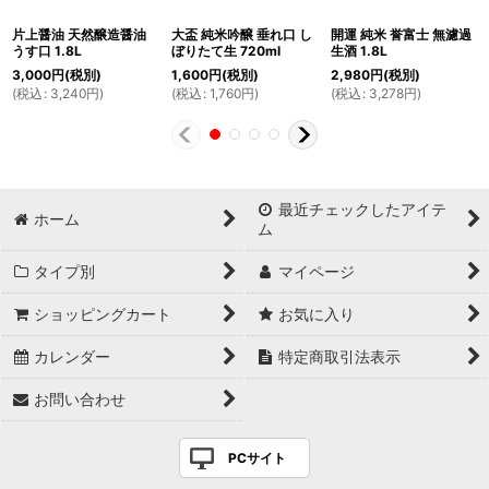
片上醤油 天然醸造醤油
大盃 純米吟醸 垂れ口 し
開運 純米 誉富士 無濾過
うす口 1.8L
ぼりたて生 720ml
生酒 1.8L
3,000
円
(税別)
1,600
円
(税別)
2,980
円
(税別)
(
税込
:
3,240
円
)
(
税込
:
1,760
円
)
(
税込
:
3,278
円
)
最近チェックしたアイテ
ホーム
ム
タイプ別
マイページ
ショッピングカート
お気に入り
カレンダー
特定商取引法表示
お問い合わせ
PCサイト