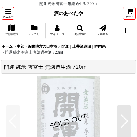
開運 純米 誉富士 無濾過生酒 720ml
酒のあべたや
メニュー
カート
ご利用案内
カテゴリ
マイページ
商品検索
メルマガ
ホーム
>
中部・近畿地方の日本酒
>
開運｜土井酒造場｜静岡県
>
開運 純米 誉富士 無濾過生酒 720ml
開運 純米 誉富士 無濾過生酒 720ml