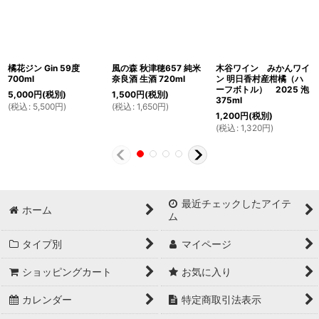
橘花ジン Gin 59度
風の森 秋津穂657 純米
木谷ワイン みかんワイ
700ml
奈良酒 生酒 720ml
ン 明日香村産柑橘（ハ
ーフボトル） 2025 泡
5,000
円
(税別)
1,500
円
(税別)
375ml
(
税込
:
5,500
円
)
(
税込
:
1,650
円
)
1,200
円
(税別)
(
税込
:
1,320
円
)
最近チェックしたアイテ
ホーム
ム
タイプ別
マイページ
ショッピングカート
お気に入り
カレンダー
特定商取引法表示