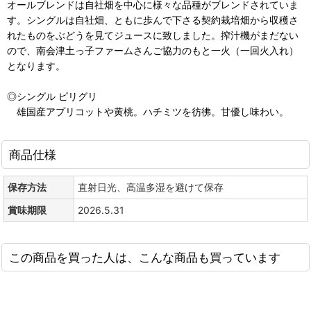
オールブレンドは自社畑を中心に様々な品種がブレンドされていま
す。シングルは自社畑、ともに歩んで下さる契約栽培畑から収穫さ
れたものをぶどうを見てジュースに致しました。搾汁機がまだない
ので、南会津土っ子ファームさんご協力のもと一火（一回火入れ）
となります。
◎シングル ピリグリ
雄国産アプリコットや黄桃。ハチミツを彷彿。甘優し味わい。
商品仕様
保存方法
直射日光、高温多湿を避けて保存
賞味期限
2026.5.31
この商品を買った人は、こんな商品も買っています