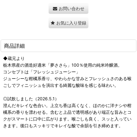
お問い合わせ
お気に入り登録
商品詳細
◆蔵元より
栃木県産の酒造好適米「夢ささら」100％使用の純米吟醸酒。
コンセプトは「フレッシュジューシー」
ジューシーな柑橘系香り、やわらかな甘みとフレッシュさのある喉
ごしでフィニッシュを演出する綺麗な酸味を感じる味わい。
◎試飲しました（2026.5.1）
澄んだキレイな色合い。上立ち香は高くなく、ほのかに洋ナシや柑
橘系の香りを漂わせる。含むと上品で透明感があり端正な旨みとコ
クがスマートに口中に広がります。喉ごしも良く、スッと入ってい
きます。後口もスッキリでキレイな酸で余韻を引き締めます。