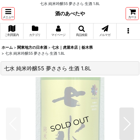
七水 純米吟醸55 夢ささら 生酒 1.8L
酒のあべたや
メニュー
カート
ご利用案内
カテゴリ
マイページ
商品検索
メルマガ
ホーム
>
関東地方の日本酒
>
七水｜虎屋本店｜栃木県
>
七水 純米吟醸55 夢ささら 生酒 1.8L
七水 純米吟醸55 夢ささら 生酒 1.8L