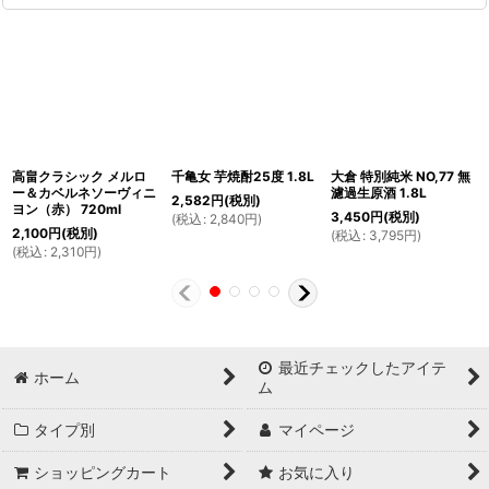
高畠クラシック メルロ
千亀女 芋焼酎25度 1.8L
大倉 特別純米 NO,77 無
ー＆カベルネソーヴィニ
濾過生原酒 1.8L
2,582
円
(税別)
ヨン（赤） 720ml
3,450
円
(税別)
(
税込
:
2,840
円
)
2,100
円
(税別)
(
税込
:
3,795
円
)
(
税込
:
2,310
円
)
最近チェックしたアイテ
ホーム
ム
タイプ別
マイページ
ショッピングカート
お気に入り