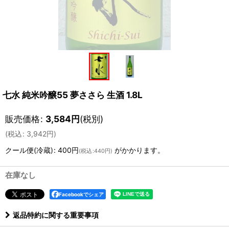
七水 純米吟醸55 夢ささら 生酒 1.8L
販売価格
:
3,584
円
(税別)
(
税込
:
3,942
円
)
クール便(冷蔵)
:
400円
がかかります。
(
税込
:
440円
)
在庫なし
Facebookでシェア
返品特約に関する重要事項