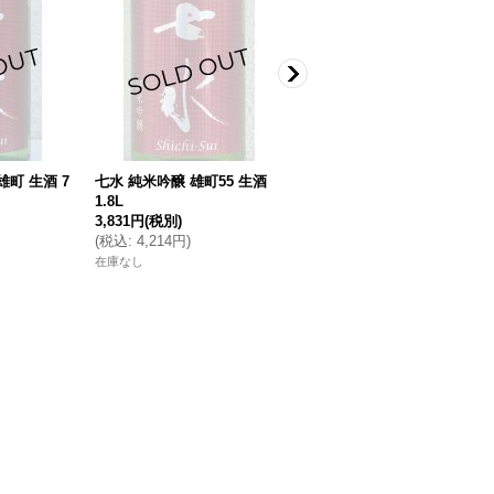
雄町 生酒 7
七水 純米吟醸 雄町55 生酒
天吹 純米吟醸 雄町 生酒 720
1.8L
ml
3,831円
(税別)
1,600円
(税別)
(
税込
:
4,214円
)
(
税込
:
1,760円
)
在庫なし
在庫なし