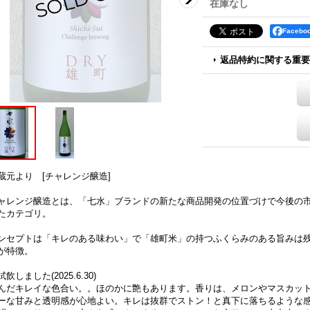
在庫なし
Faceb
返品特約に関する重要
蔵元より [チャレンジ醸造]
ャレンジ醸造とは、「七水」ブランドの新たな商品開発の位置づけで今後の
たカテゴリ。
ンセプトは「キレのある味わい」で「雄町米」の持つふくらみのある旨みは
が特徴。
試飲しました(2025.6.30)
んだキレイな色合い。。ほのかに艶もあります。香りは、メロンやマスカッ
ーな甘みと透明感が心地よい。キレは抜群でストン！と真下に落ちるような