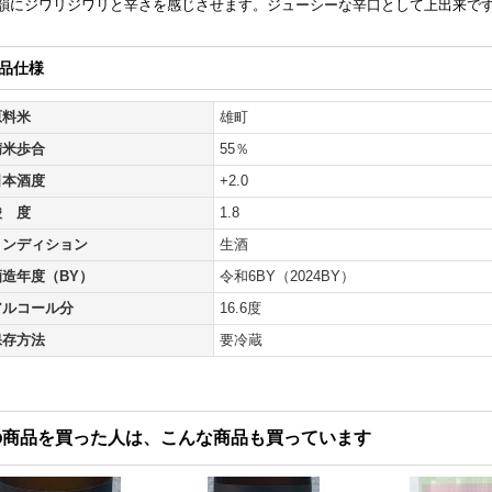
韻にジワリジワリと辛さを感じさせます。ジューシーな辛口として上出来で
品仕様
原料米
雄町
精米歩合
55％
日本酒度
+2.0
酸 度
1.8
コンディション
生酒
酒造年度（BY）
令和6BY（2024BY）
アルコール分
16.6度
保存方法
要冷蔵
の商品を買った人は、こんな商品も買っています