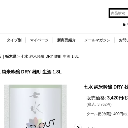
タイプ別
マイページ
新商品紹介
メールマガジン
お問
店｜栃木県
>
七水 純米吟醸 DRY 雄町 生酒 1.8L
 純米吟醸 DRY 雄町 生酒 1.8L
七水 純米吟醸 DRY 雄
販売価格
:
3,420円
(
(
税込
:
3,762円
)
クール便(冷蔵)
:
400円
(
税