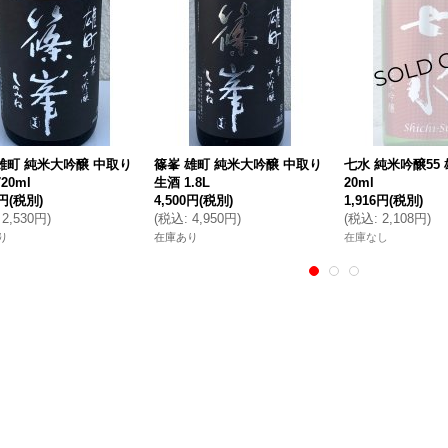
雄町 純米大吟醸 中取り
篠峯 雄町 純米大吟醸 中取り
七水 純米吟醸55 
20ml
生酒 1.8L
20ml
0円
(税別)
4,500円
(税別)
1,916円
(税別)
2,530円
)
(
税込
:
4,950円
)
(
税込
:
2,108円
)
り
在庫あり
在庫なし