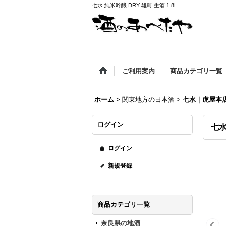
七水 純米吟醸 DRY 雄町 生酒 1.8L
ご利用案内
商品カテゴリ一覧
ホーム
>
関東地方の日本酒
>
七水｜虎屋本
ログイン
七水
ログイン
新規登録
商品カテゴリ一覧
奈良県の地酒