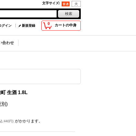
文字サイズ
:
0
カートの中身
ログイン
新規登録
い合わせ
町 生酒 1.8L
税別)
がかかります。
込
:
440円
)