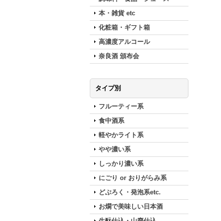
本・雑貨 etc
化粧箱・ギフト箱
高濃度アルコール
奈良酒 頒布会
タイプ別
フルーティー系
食中酒系
軽やかライト系
やや濃い系
しっかり濃い系
にごり or おりがらみ系
どぶろく・発泡系etc.
お燗で美味しい日本酒
生酛仕込・山廃仕込