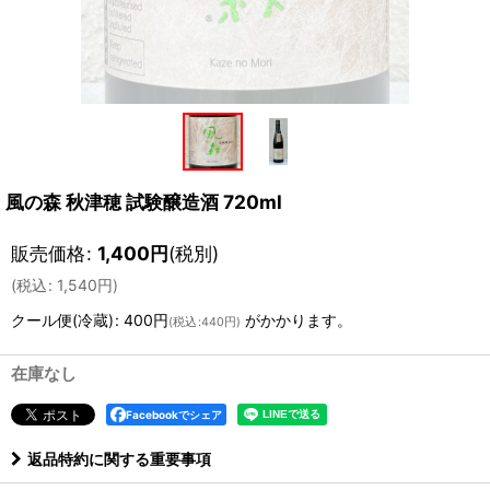
風の森 秋津穂 試験醸造酒 720ml
販売価格
:
1,400
円
(税別)
(
税込
:
1,540
円
)
クール便(冷蔵)
:
400円
がかかります。
(
税込
:
440円
)
在庫なし
Facebookでシェア
返品特約に関する重要事項