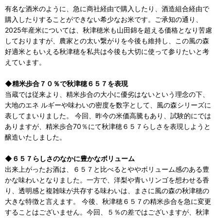
有名な酒米のように、急に商社経由で購⼊したり、酒造組合経由で
購⼊したりすることができない希少なお米です。ご承知の通り、
2025年産米については、秋津穂米も山田錦を超える価格となり苦慮
しておりますが、農家との太い繋がりを今後も維持し、この風の森
好適米ともいえる秋津穂を私共は今後も大切に使って参りたいと考
えています。
◆精米歩合７０％で秋津穂６５７を表現
当蔵では従来より、精米歩合の大小に優劣はないという理念の下、
大地のエネ ルギーや味わいの密度を数字として、風の森シリーズに
表してまいりました。 今回、昨今の米価高騰もあり、試験的にでは
ありますが、精米歩合70％にて秋津穂６５７らしさを表現しようと
醸造いたしました。
◆６５７らしさのなかに豊かなボリューム
出来上がったお酒は、６５７と比べるとややボリューム感のある豊
かな味わいとなりました。一方で、洋梨や青いリンゴを想わせる香
り、透明感と複雑味が共存する味わいは、まさに風の森の秋津穂の
大きな特徴と言えます。 今後、秋津穂６５７の精米歩合を急に変更
することはございません。今回、５％の差ではございますが、秋津