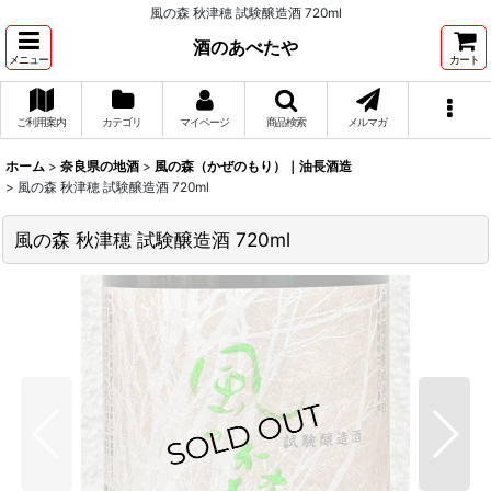
風の森 秋津穂 試験醸造酒 720ml
酒のあべたや
メニュー
カート
ご利用案内
カテゴリ
マイページ
商品検索
メルマガ
ホーム
>
奈良県の地酒
>
風の森（かぜのもり）｜油長酒造
>
風の森 秋津穂 試験醸造酒 720ml
風の森 秋津穂 試験醸造酒 720ml