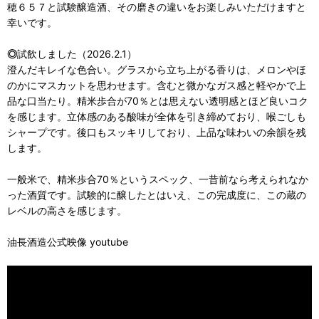
穂６５７と試験醸造酒、その磨きの違いをお楽しみいただけますと
幸いです。
◎
試飲しました（2026.2.1）
澄んだキレイな色合い。グラスから立ち上がる香りは、メロンやほ
のかにマスカットを思わせます。含むと微かなガス感と軽やかで上
品な口当たり。精米歩合が70％とは思えない透明感とほど良いコク
を感じます。立体感のある酸味が全体を引き締めており、喉ごしも
シャープです。後口もスッキリしており、上品な味わいの余韻を残
します。
一般米で、精米歩合70％というスペック、一昔前なら考えられなか
った酒質です。試験的に醸したとはいえ、この完成度に、この蔵の
レベルの高さを感じます。
油長酒造公式映像 youtube