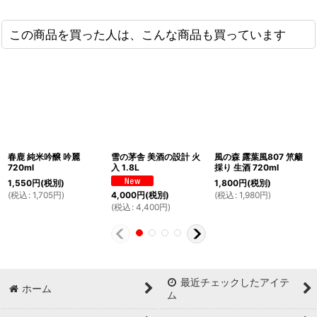
この商品を買った人は、こんな商品も買っています
春鹿 純米吟醸 吟麗
雪の茅舎 美酒の設計 火
風の森 露葉風807 笊籬
720ml
入 1.8L
採り 生酒 720ml
1,550
円
(税別)
1,800
円
(税別)
(
税込
:
1,705
円
)
(
税込
:
1,980
円
)
4,000
円
(税別)
(
税込
:
4,400
円
)
最近チェックしたアイテ
ホーム
ム