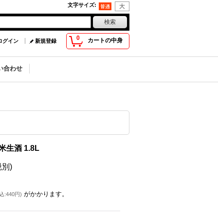
文字サイズ
:
0
カートの中身
ログイン
新規登録
い合わせ
生酒 1.8L
税別)
がかかります。
込
:
440円
)