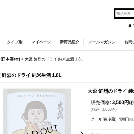
タイプ別
マイページ
新商品紹介
メールマガジン
お問
本酒etc)
>
大盃 鮮烈のドライ 純米生酒 1.8L
 鮮烈のドライ 純米生酒 1.8L
大盃 鮮烈のドライ 純米
販売価格
:
3,500円
(
(
税込
:
3,850円
)
クール便(冷蔵)
:
400円
(
税