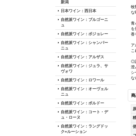
新潟
牧
日本ワイン：西日本
な
自然派ワイン：ブルゴーニ
青
ュ
を
自然派ワイン：ボジョレー
香
自然派ワイン：シャンパー
ア
ニュ
こ
自然派ワイン：アルザス
◎
自然派ワイン：ジュラ、サ
澄
ヴォワ
シ
な
自然派ワイン：ロワール
自然派ワイン：オーヴェル
ニュ
商
自然派ワイン：ボルドー
自然派ワイン：コート・デ
ュ・ローヌ
自然派ワイン：ラングドッ
ク=ルーション