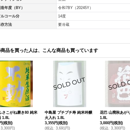
酒造年度（BY）
令和7BY（20245Y）
アルコール分
14度
保存方法
要冷蔵
の商品を買った人は、こんな商品も買っています
ふさこがね磨き80 純米
中島屋 プチプチ寿 純米吟醸
花巴 山廃秋あがり 
1.8L
火入れ 1.8L
1.8L
0円
(税別)
3,355円
(税別)
3,000円
(税別)
3,300円
)
(
税込
:
3,691円
)
(
税込
:
3,300円
)