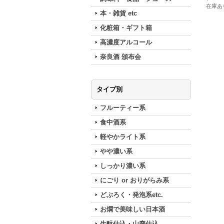
在庫あ
本・雑貨 etc
化粧箱・ギフト箱
高濃度アルコール
奈良酒 頒布会
タイプ別
フルーティー系
食中酒系
軽やかライト系
やや濃い系
しっかり濃い系
にごり or おりがらみ系
どぶろく・発泡系etc.
お燗で美味しい日本酒
生酛仕込・山廃仕込