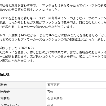
野社長と意見を交わす中で、「マッチョとは異なるかたちでインパクトのあ
味わいの辛口酒を目指すこととなりました。
バナナを思わせる香りをベースに、赤葡萄やミントのようなハーブのニュア
形成。しっかりとしたガス感がフレッシュな印象を与え、口に含むとふくよ
りが広がる、ジューシーな味わいに仕上がっています。
ルコール度数は14％ながら、まるで16％ほどの飲みごたえを感じさせる「ど
れまでのコンセプトワーカーズセレクションの他の銘柄にはなかった、新し
試飲しました（2026.6.2）
んだキレイな色合い。香りはほのかに柑橘系です。含むと透明感のあるキレ
ーな酸味も感じます。ほど良いコクとキレの良さを持ち、喉ごしスマートで
い調和のとれた辛口です。
品仕様
原料米
五百万石
精米歩合
70％
使用酵母
金沢系酵母
コンディション
生酒