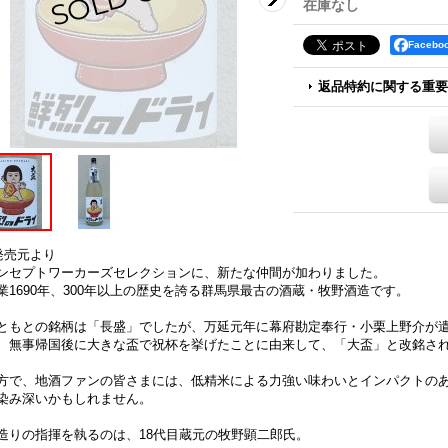
在庫なし
Faceb
返品特約に関する重要
発売元より
ンセプトワーカーズセレクションに、新たな仲間が加わりました。
業1690年、300年以上の歴史を誇る群馬県最古の酒蔵・牧野酒造です。
ともとの銘柄は「長盛」でしたが、万延元年に幕府勘定奉行・小栗上野介が
、無事帰国後に大きな盃で祝杯を挙げたことに由来して、「大盃」と改銘さ
方で、地酒ファンの皆さまには、低精米による力強い味わいとインパクトの
染み深いかもしれません。
造りの指揮を執るのは、18代目蔵元の牧野顕二郎氏。