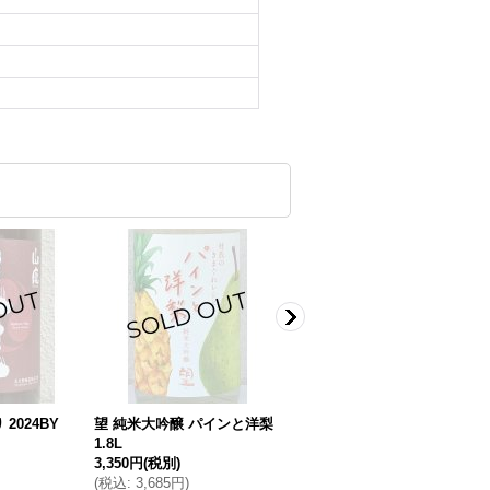
2024BY
望 純米大吟醸 パインと洋梨
大倉 山廃特別純米 麹四段 直
1.8L
込み生原酒 1.8L
3,350円
(税別)
3,225円
(税別)
(
税込
:
3,685円
)
(
税込
:
3,548円
)