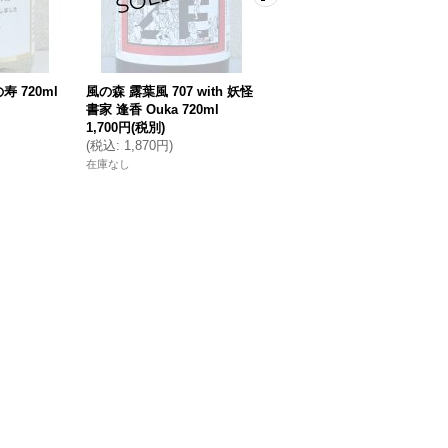
 720ml
風の森 露葉風 707 with 妖怪
シンタカチヨ Y2タイプ 終
書家 逢香 Ouka 720ml
生原酒 1.8L
1,700円
(税別)
3,300円
(税別)
(
税込
:
1,870円
)
(
税込
:
3,630円
)
在庫なし
在庫なし