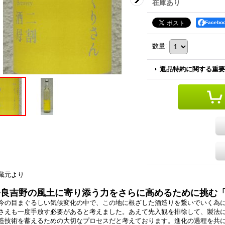
在庫あり
Faceb
数量
:
返品特約に関する重要
藏元より
奈良吉野の風土に寄り添う力をさらに高めるために挑む
今の目まぐるしい気候変化の中で、この地に根ざした酒造りを繋いでいく為
さえも⼀度手放す必要があると考えました。あえて先入観を排徐して、製法
造技術を蓄えるための大切なプロセスだと考えております。進化の過程を共