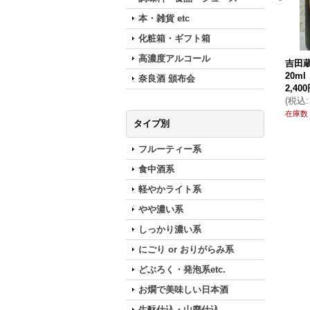
本・雑貨 etc
化粧箱・ギフト箱
高濃度アルコール
吉田蔵
20ml
奈良酒 頒布会
2,40
(
税込
:
在庫数
タイプ別
フルーティー系
食中酒系
軽やかライト系
やや濃い系
しっかり濃い系
にごり or おりがらみ系
どぶろく・発泡系etc.
お燗で美味しい日本酒
生酛仕込・山廃仕込