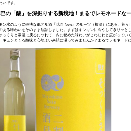
わいです。
花巴の「酸」を深掘りする新境地！まるでレモネードな
モン水のように軽快な低アル酒『花巴 New』のルーツ（根源）にある、荒
のある味わいをそのまま瓶詰しました。まずはキンキンに冷やしてきりッと
ゆっくりと常温に戻るにつれて、内に秘めた味わいがじわじわと広がってい
。キュンとくる酸味と⼼地よい余韻に浸ってみませんか？まるでレモネード