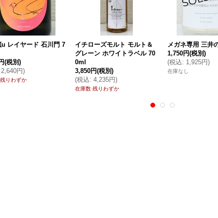
u レイヤード 石川門 7
イチローズモルト モルト＆
メガネ専用 三井の寿
グレーン ホワイトラベル 70
1,750円
(税別)
0円
(税別)
0ml
(
税込
:
1,925円
)
2,640円
)
3,850円
(税別)
在庫なし
(
税込
:
4,235円
)
 残りわずか
在庫数 残りわずか