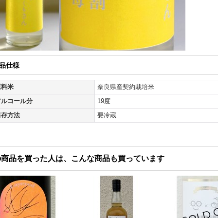
品仕様
原料米
奈良県産契約栽培米
アルコール分
19度
保存方法
要冷蔵
の商品を買った人は、こんな商品も買っています