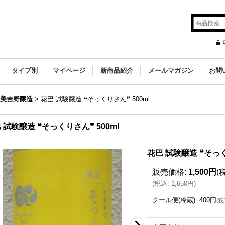
タイプ別
マイページ
新商品紹介
メールマガジン
お問
｜美吉野醸造
>
花巴 試験醸造 ❝そっくりさん❞ 500ml
 試験醸造 ❝そっくりさん❞ 500ml
花巴 試験醸造 ❝そっく
販売価格
:
1,500円
(
(
税込
:
1,650円
)
クール便(冷蔵)
:
400円
(
税