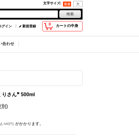
文字サイズ
:
0
カートの中身
ログイン
新規登録
い合わせ
りさん❞ 500ml
税別)
がかかります。
込
:
440円
)