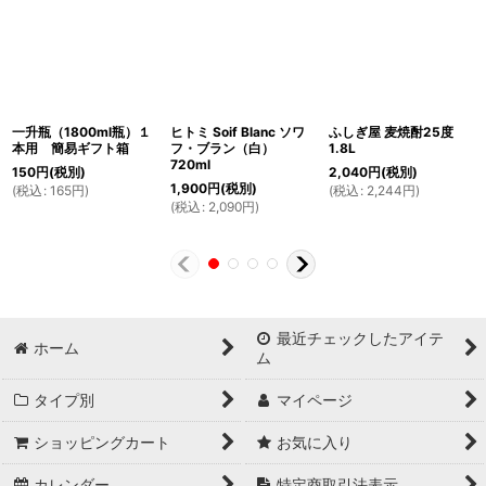
一升瓶（1800ml瓶）１
ヒトミ Soif Blanc ソワ
ふしぎ屋 麦焼酎25度
本用 簡易ギフト箱
フ・ブラン（白）
1.8L
720ml
150
円
(税別)
2,040
円
(税別)
1,900
円
(税別)
(
税込
:
165
円
)
(
税込
:
2,244
円
)
(
税込
:
2,090
円
)
最近チェックしたアイテ
ホーム
ム
タイプ別
マイページ
ショッピングカート
お気に入り
カレンダー
特定商取引法表示