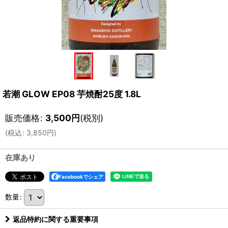
若潮 GLOW EP08 芋焼酎25度 1.8L
販売価格
:
3,500
円
(税別)
(
税込
:
3,850
円
)
在庫あり
Facebookでシェア
数量
:
返品特約に関する重要事項