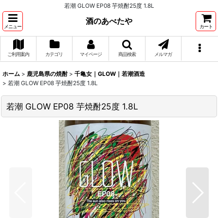
若潮 GLOW EP08 芋焼酎25度 1.8L
酒のあべたや
メニュー
カート
ご利用案内
カテゴリ
マイページ
商品検索
メルマガ
ホーム
>
鹿児島県の焼酎
>
千亀女｜GLOW｜若潮酒造
>
若潮 GLOW EP08 芋焼酎25度 1.8L
若潮 GLOW EP08 芋焼酎25度 1.8L