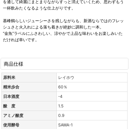
を通して綺麗にまとまりながらすっと消えていくため、思わずもう
一杯飲みたくなるような仕上がりです。
基峰鶴らしいジューシーさを残しながらも、新酒ならではのフレッ
シュさと火入れによる落ち着きが絶妙に調和した一本。
“金魚”ラベルにふさわしい、涼やかで上品な味わいをお楽しみいた
だければ幸いです。
商品仕様
原料米
レイホウ
精米歩合
60％
日本酒度
-4
酸 度
1.5
アミノ酸度
0.9
使用酵母
SAWA-1