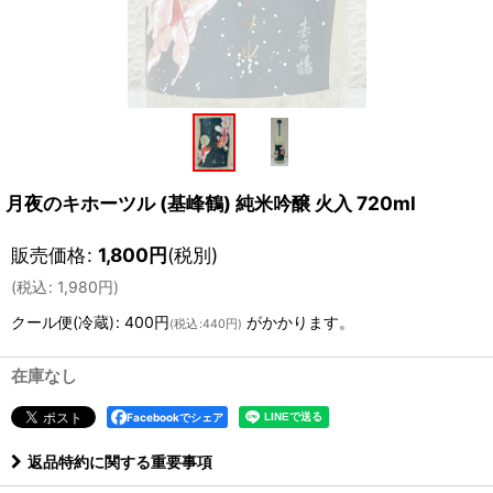
月夜のキホーツル (基峰鶴) 純米吟醸 火入 720ml
販売価格
:
1,800
円
(税別)
(
税込
:
1,980
円
)
クール便(冷蔵)
:
400円
がかかります。
(
税込
:
440円
)
在庫なし
Facebookでシェア
返品特約に関する重要事項