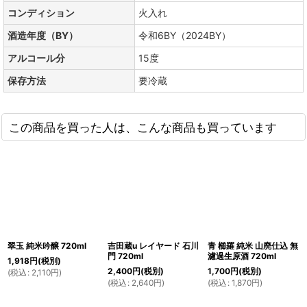
コンディション
火入れ
酒造年度（BY）
令和6BY（2024BY）
アルコール分
15度
保存方法
要冷蔵
この商品を買った人は、こんな商品も買っています
翠玉 純米吟醸 720ml
吉田蔵u レイヤード 石川
青 櫛羅 純米 山廃仕込 無
門 720ml
濾過生原酒 720ml
1,918
円
(税別)
2,400
円
(税別)
1,700
円
(税別)
(
税込
:
2,110
円
)
(
税込
:
2,640
円
)
(
税込
:
1,870
円
)