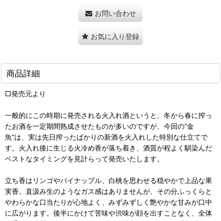
お問い合わせ
お気に入り登録
商品詳細
□発売元より
一般的にこの時期に発売される火入れ酒というと、冬から春に搾っ
たお酒を一定期間熟成させたものが多いのですが、今回の“金
魚”は、実は先日搾ったばかりの新酒を火入れした特別な仕立てで
す。火入れ後に生じる火冷め香が落ち着き、酒質が程よく馴染んだ
ベストなタイミングを見計らって発売いたします。
立ち香はリンゴやパイナップル、白桃を思わせる穏やかで上品な果
実香。直汲み生のようなガス感はありませんが、その分ふっくらと
やわらかな口当たりが心地よく、みずみずしく艶やかな甘みが口中
に広がります。後半にかけて苦味や渋味が顔を出すことなく、全体