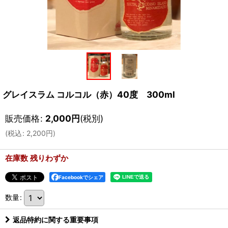
グレイスラム コルコル（赤）40度 300ml
販売価格
:
2,000
円
(税別)
(
税込
:
2,200
円
)
在庫数 残りわずか
Facebookでシェア
数量
:
返品特約に関する重要事項