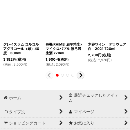
グレイスラム コルコル
巻機 RAIMEI 扁平精米×
木谷ワイン デラウェア
アグリコール（緑）40
マイクロバブル 無ろ過
白 2021 720ml
度 300ml
生酒 720ml
2,700
円
(税別)
3,182
円
(税別)
1,900
円
(税別)
(
税込
:
2,970
円
)
(
税込
:
3,500
円
)
(
税込
:
2,090
円
)
最近チェックしたアイテ
ホーム
ム
タイプ別
マイページ
ショッピングカート
お気に入り