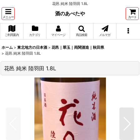
花邑 純米 陸羽田 1.8L
酒のあべたや
メニュー
カート
ご利用案内
カテゴリ
マイページ
商品検索
メルマガ
ホーム
>
東北地方の日本酒
>
花邑｜翠玉｜両関酒造｜秋田県
>
花邑 純米 陸羽田 1.8L
花邑 純米 陸羽田 1.8L