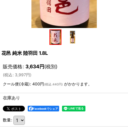
花邑 純米 陸羽田 1.8L
販売価格
:
3,634
円
(税別)
(
税込
:
3,997
円
)
クール便(冷蔵)
:
400円
がかかります。
(
税込
:
440円
)
在庫あり
Facebookでシェア
数量
: