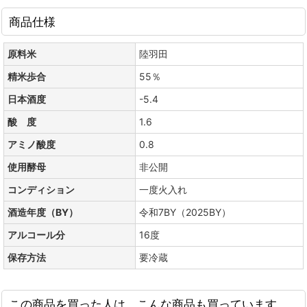
商品仕様
原料米
陸羽田
精米歩合
55％
日本酒度
-5.4
酸 度
1.6
アミノ酸度
0.8
使用酵母
非公開
コンディション
一度火入れ
酒造年度（BY）
令和7BY（2025BY）
アルコール分
16度
保存方法
要冷蔵
この商品を買った人は、こんな商品も買っています