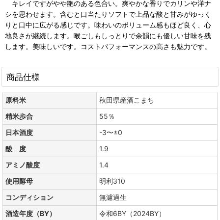
キレイですがやや艶のある色合い。爽やかな香りでカリンや洋ナ
シを思わせます。含むと口当たりソフトで上品な酸と甘みがゆっく
りと口中に広がる感じです。味わいのボリューム感もほど良く、心
地良さが継続します。喉ごしもしっとりで余韻にも優しい甘味を残
します。美味しいです。コストパフォーマンスの高さも魅力です。
商品仕様
原料米
秋田県産酒こまち
精米歩合
55％
日本酒度
-3〜±0
酸 度
1.9
アミノ酸度
1.4
使用酵母
明利310
コンディション
無濾過生
酒造年度（BY）
令和6BY（2024BY）