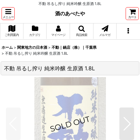
不動 吊るし搾り 純米吟醸 生原酒 1.8L
酒のあべたや
メニュー
カート
ご利用案内
カテゴリ
マイページ
商品検索
メルマガ
ホーム
>
関東地方の日本酒
>
不動｜鍋店（株）｜千葉県
>
不動 吊るし搾り 純米吟醸 生原酒 1.8L
不動 吊るし搾り 純米吟醸 生原酒 1.8L