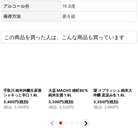
アルコール分
16.8度
保存方法
要冷蔵
この商品を買った人は、こんな商品も買っています
手取川 純米吟醸生原酒
大盃 MACHO 雄町80％
望 スプラッシュ 純米大
シャキっと辛口 1.8L
純米生酒 1.8L
吟醸 直汲み生 1.8L
3,400
円
(税別)
3,200
円
(税別)
3,350
円
(税別)
(
税込
:
3,740
円
)
(
税込
:
3,520
円
)
(
税込
:
3,685
円
)