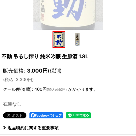
不動 吊るし搾り 純米吟醸 生原酒 1.8L
販売価格
:
3,000
円
(税別)
(
税込
:
3,300
円
)
クール便(冷蔵)
:
400円
がかかります。
(
税込
:
440円
)
在庫なし
Facebookでシェア
返品特約に関する重要事項