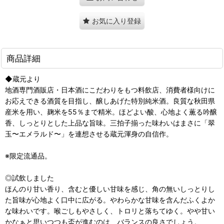
お気に入り登録
商品詳細
◆蔵元より
地酒専門酒販店・日本酒にこだわりをもつ料飲店、消費者様向けに
お応えできる酒質を目指し、醸しあげた特別純米酒。良質な秋田県
産米を用い、麹米を55％まで精米。ほどよい酸、心地よく薫る吟醸
香、しっとりとした上品な旨味。三拍子揃った味わいはまさに「翠
玉〜エメラルド〜」を連想させる蔵元渾身の自信作。
※限定流通品。
◎試飲しました
ほんのり甘い香り、含むと優しい甘味を感じ、角の無いしっとりし
た旨味が心地よく口中に広がる。やわらかな甘味を含んだふくよか
な味わいです。喉ごしもやさしく、トロリと落ちてゆく。やや甘い
かなぁと思いつつも盃が進むのは、バランスの良さでしょう。