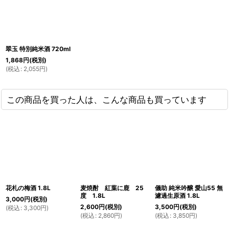
翠玉 特別純米酒 720ml
1,868
円
(税別)
(
税込
:
2,055
円
)
この商品を買った人は、こんな商品も買っています
花札の梅酒 1.8L
麦焼酎 紅葉に鹿 25
儀助 純米吟醸 愛山55 無
度 1.8L
濾過生原酒 1.8L
3,000
円
(税別)
2,600
円
(税別)
3,500
円
(税別)
(
税込
:
3,300
円
)
(
税込
:
2,860
円
)
(
税込
:
3,850
円
)