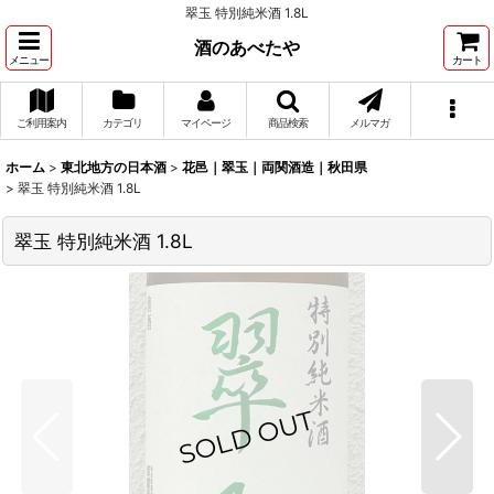
翠玉 特別純米酒 1.8L
酒のあべたや
メニュー
カート
ご利用案内
カテゴリ
マイページ
商品検索
メルマガ
ホーム
>
東北地方の日本酒
>
花邑｜翠玉｜両関酒造｜秋田県
>
翠玉 特別純米酒 1.8L
翠玉 特別純米酒 1.8L