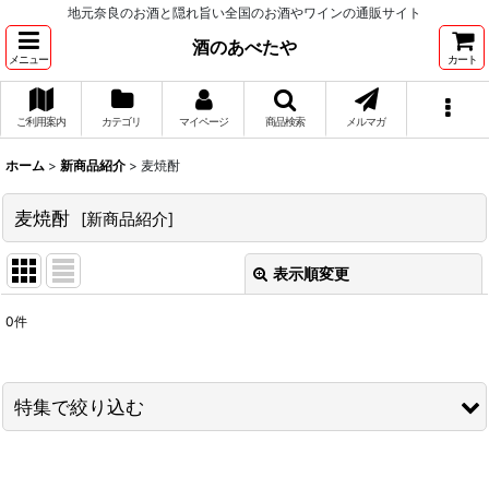
地元奈良のお酒と隠れ旨い全国のお酒やワインの通販サイト
酒のあべたや
メニュー
カート
ご利用案内
カテゴリ
マイページ
商品検索
メルマガ
ホーム
>
新商品紹介
>
麦焼酎
麦焼酎
[
新商品紹介
]
表示順変更
閉じる
0
件
表示数
:
並び順
:
特集で絞り込む
絞り込む
フルーティー系