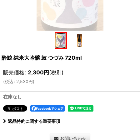
酔鯨 純米大吟醸 鼓 つづみ 720ml
販売価格
:
2,300
円
(税別)
(
税込
:
2,530
円
)
在庫なし
Facebookでシェア
返品特約に関する重要事項
お問い合わせ