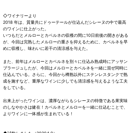
◇ワイナリーより
2018 年は、質量共にドゥーテールが仕込んだシレーヌの中で最高
のワインに仕上がった。
いつもだとメルローとカベルネの収穫の間に10日前後の開きがある
が、今回は完熟したメルローの重さを抑えるために、カベルネを早
めに収穫し、味わいに若干の清涼感を与えた。
また、前年はメルローとカベルネを別々に仕込み熟成時にアッサン
ブラージュしたが、今回はメルローとカベルネを一緒に混ぜ同時に
仕込んでいる。さらに、今回から樽熟以外にステンレスタンクで熟
成を施すなど、重厚なワインに少しでも清涼感を与えるような工夫
をしている。
出来上がったワインは、濃厚ながらもシレーヌの特徴である果実味
のしなやかさは健在！カベルネとメルローを一緒に仕込むことで、
よりワインに一体感が生まれている！