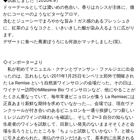
◆試飲しました（20204.9）
ドゥーテールとしては濃いめの色合い。香りはカシスが主体に、微
かにコーヒーのようなビターなアロマ。
含むとジューシーでまろやかな旨み！ガス感のあるフレッシュさ
に、紅茶のようなコクと、いきいきした酸が染み入るように広がり
ます。
デザートに食べた蕎麦ぼうろにも何故かマッチしました(笑)。
◇インポーターより
私が初めてマニュエル・クナンとヴァンサン・ファルジエに出会
ったのは、忘れもしない2011年1⽉25⽇モンペリエ郊外で開催され
た La Remise という⾃然派ワインサロンの会場だった。その⽇は、
ワイナリー訪問やMillesime Bio ワインサロンなど、他にやることが
たくさん重なっていて、毎年常連ビニョロンが集う La Remiseには
正直あまり新鮮な期待を求めていなかった…。会場では、現在ヴァ
ンクゥールが付き合いのあるビニョロンを⼀通り挨拶しつつ新しい
ミレジムのワインの味わいを確認し、そして 2〜3 ⾃分の知らない
⽣産者のワインを試飲して、⽬新しい発⾒のないままそそくさと会
場を去ろうとしたところを「ちょっと試飲していかない︖」と彼ら
に引き⽌められた。南仏のサロンだけあって、基本的に出展される