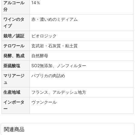
アルコール
14％
分
ワインのタ
赤・濃いめのミディアム
イプ
栽培／認証
ビオロジック
テロワール
玄武岩・石灰質・粘土質
発酵、熟成
自然酵母
亜硫酸塩
SO2無添加、ノンフィルター
マリアージ
パプリカの肉詰め
ュ
生産地域
フランス、アルデッシュ地方
インポータ
ヴァンクール
ー
関連商品