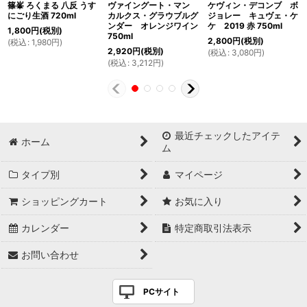
篠峯 ろくまる 八反 うす
ヴァイングート・マン
ケヴィン・デコンブ ボ
にごり生酒 720ml
カルクス・グラウブルグ
ジョレー キュヴェ・ケ
ンダー オレンジワイン
ケ 2019 赤 750ml
1,800
円
(税別)
750ml
2,800
円
(税別)
(
税込
:
1,980
円
)
2,920
円
(税別)
(
税込
:
3,080
円
)
(
税込
:
3,212
円
)
最近チェックしたアイテ
ホーム
ム
タイプ別
マイページ
ショッピングカート
お気に入り
カレンダー
特定商取引法表示
お問い合わせ
PCサイト