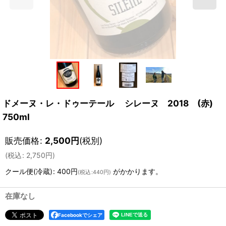
ドメーヌ・レ・ドゥーテール シレーヌ 2018 (赤)
750ml
販売価格
:
2,500
円
(税別)
(
税込
:
2,750
円
)
クール便(冷蔵)
:
400円
がかかります。
(
税込
:
440円
)
在庫なし
Facebookでシェア