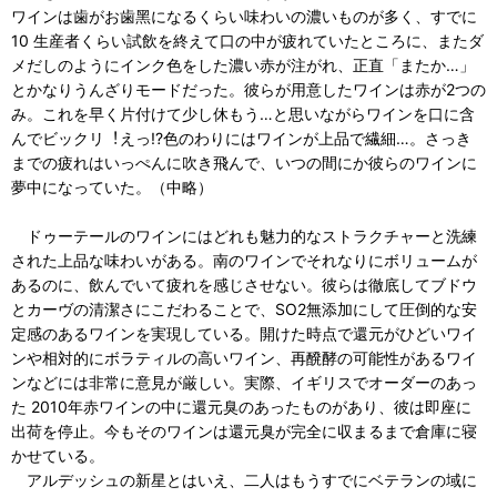
ワインは⻭がお⻭⿊になるくらい味わいの濃いものが多く、すでに
10 ⽣産者くらい試飲を終えて⼝の中が疲れていたところに、またダ
メだしのようにインク⾊をした濃い⾚が注がれ、正直「またか…」
とかなりうんざりモードだった。彼らが⽤意したワインは⾚が2つの
み。これを早く⽚付けて少し休もう…と思いながらワインを⼝に含
んでビックリ︕えっ!?⾊のわりにはワインが上品で繊細…。さっき
までの疲れはいっぺんに吹き⾶んで、いつの間にか彼らのワインに
夢中になっていた。（中略）
ドゥーテールのワインにはどれも魅⼒的なストラクチャーと洗練
された上品な味わいがある。南のワインでそれなりにボリュームが
あるのに、飲んでいて疲れを感じさせない。彼らは徹底してブドウ
とカーヴの清潔さにこだわることで、SO2無添加にして圧倒的な安
定感のあるワインを実現している。開けた時点で還元がひどいワイ
ンや相対的にボラティルの⾼いワイン、再醗酵の可能性があるワイ
ンなどには⾮常に意⾒が厳しい。実際、イギリスでオーダーのあっ
た 2010年⾚ワインの中に還元臭のあったものがあり、彼は即座に
出荷を停⽌。今もそのワインは還元臭が完全に収まるまで倉庫に寝
かせている。
アルデッシュの新星とはいえ、⼆⼈はもうすでにベテランの域に