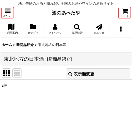
地元奈良のお酒と隠れ旨い全国のお酒やワインの通販サイト
酒のあべたや
メニュー
カート
ご利用案内
カテゴリ
マイページ
商品検索
メルマガ
ホーム
>
新商品紹介
>
東北地方の日本酒
東北地方の日本酒
[
新商品紹介
]
表示順変更
閉じる
2
件
サブカテゴリ
:
表示数
:
並び順
: