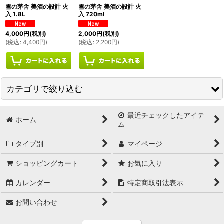
雪の茅舎 美酒の設計 火
雪の茅舎 美酒の設計 火
入 1.8L
入 720ml
絞り込む
4,000
円
(税別)
2,000
円
(税別)
(
税込
:
4,400
円
)
(
税込
:
2,200
円
)
カテゴリで絞り込む
最近チェックしたアイテ
南部美人｜南部美人｜岩手県
ホーム
ム
山本｜山本酒造店｜秋田県
タイプ別
マイページ
花邑｜翠玉｜両関酒造｜秋田県
ショッピングカート
お気に入り
まんさくの花｜日の丸醸造｜秋田県
カレンダー
特定商取引法表示
お問い合わせ
雪の茅舎｜美酒の設計｜齋彌酒造店｜秋田県