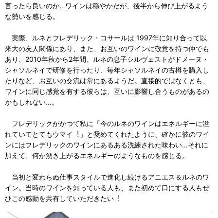
⾔ったら良いのか…ワインは穏やかだが、後半から伸び上がるよう
な勢いを感じる。
実際、ルネとフレデリック・コサールは 1997年に知り合って以
来⼤の友⼈関係にあり、また、お互いのワインに敬意を持つ仲でも
あり、2010年秋から2年間、ルネの息⼦シルヴェストがドメーヌ・
シャソルネイで研修を⾏ったり、毎年シャソルネイの古樽を購⼊し
たりなど、お互いの交流は常にあるようだ。直接的ではなくとも、
ワインに同じ感覚を有する彼らは、互いに影響し合うものがあるの
かもしれない…。
フレデリックがかつて私に「今のルネのワインはエネルギーに溢
れていてとてもウマイ︕」と奨めてくれたように、確かに彼のワイ
ンにはフレデリックのワインにあるある洗練された味わい…それに
加えて、何か湧き上がるエネルギーのようなものを感じる。
当初と変わらぬ仕事スタイルで進化し続けるアニエス＆ルネのワ
イン。当時のワインを知っている⼈も、また初めて⼝にする⼈もぜ
ひこの感動を共有していただきたい︕