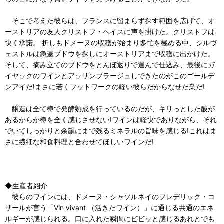
そこで考えた彼らは、フランスに留まらず探す範囲を広げて、オ
ーストリアの友人クリストフ・ヘイスに声を掛けた。クリストフは
快く承諾。 折しもドメーヌの収穫が始まり多忙を極める中、シルヴ
ェストルは急遽ブドウを探しにオーストリアまで収穫に出かけた。
そして、摘み立てのブドウをとんぼ返りで運んで仕込み、最後にガ
イヤックのワインとアッサンブラージュしできたのがこのゴールデ
ンアイだ!まさに若くフットワークの軽い彼らだからなせた業だ!
醸造は全て樽で発酵熟成を行っているのだが、キリっとした酸が
あるからか樽を全く感じさせない!ワインは軽快でありながら、それ
でいてしっかりと余韻にまで残るミネラルの旨味を感じる!これはま
さに繊細な和食料理と合わせてほしいワインだ!
◆生産者紹介
彼らのワインには、ドメーヌ・シャソルネイのフレデリック・コ
サールが⾔う「Vin vivant （活きたワイン）」に通じる共通のエネ
ルギーが感じられる。⼝に⼊れた瞬間にビビッと感じるあれとでも