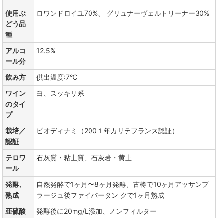
使用ぶ
ロワンドロイユ70%、 グリュナーヴェルトリーナー30%
どう品
種
アルコ
12.5%
ール分
飲み方
供出温度:7℃
ワイン
白、スッキリ系
のタイ
プ
栽培／
ビオディナミ（200１年カリテフランス認証）
認証
テロワ
石灰質・粘土質、石灰岩・黄土
ール
発酵、
自然発酵で1ヶ月〜8ヶ月発酵、古樽で10ヶ月アッサンブ
熟成
ラージュ後ファイバータン クで1ヶ月熟成
亜硫酸
発酵後に20mg/L添加、ノンフィルター