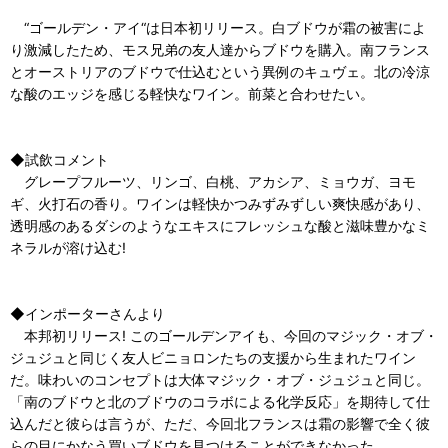
“ゴールデン・アイ“は日本初リリース。白ブドウが霜の被害によ
り激減したため、モス兄弟の友人達からブドウを購入。南フランス
とオーストリアのブドウで仕込むという異例のキュヴェ。北の冷涼
な酸のエッジを感じる軽快なワイン。前菜と合わせたい。
◆試飲コメント
グレープフルーツ、リンゴ、白桃、アカシア、ミョウガ、ヨモ
ギ、火打石の香り。ワインは軽快かつみずみずしい爽快感があり、
透明感のあるダシのようなエキスにフレッシュな酸と滋味豊かなミ
ネラルが溶け込む!
◆インポーターさんより
本邦初リリース! このゴールデンアイも、今回のマジック・オブ・
ジュジュと同じく友人ビニョロンたちの支援から生まれたワイン
だ。味わいのコンセプトは大体マジック・オブ・ジュジュと同じ。
「南のブドウと北のブドウのコラボによる化学反応」を期待して仕
込んだと彼らは言うが、ただ、今回北フランスは霜の影響で全く彼
らの目にかなう買いブドウを見つけることができなかった。