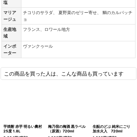
塩
マリア
チコリのサラダ、 夏野菜のゼリー寄せ、 鯛のカルパッチ
ージュ
ョ
生産地
フランス、ロワール地方
域
インポ
ヴァンクゥール
ーター
この商品を買った人は、こんな商品も買っています
芋焼酎 赤芋 明るい農村
梅乃宿の梅酒 黒ラベル
生酛のどぶ 純米にごり
25度 1.8L
（原酒）720ml
加水火入 720ml